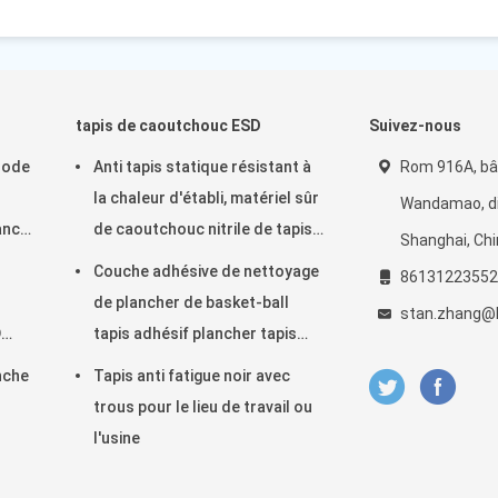
tapis de caoutchouc ESD
Suivez-nous
hode
Anti tapis statique résistant à
Rom 916A, bâ
la chaleur d'établi, matériel sûr
Wandamao, di
ance
de caoutchouc nitrile de tapis
Shanghai, Ch
d'ESD
Couche adhésive de nettoyage
86131223552
de plancher de basket-ball
stan.zhang@
D
tapis adhésif plancher tapis
adhésif salle blanche 30
nche
Tapis anti fatigue noir avec
couches
trous pour le lieu de travail ou
l'usine
ariot