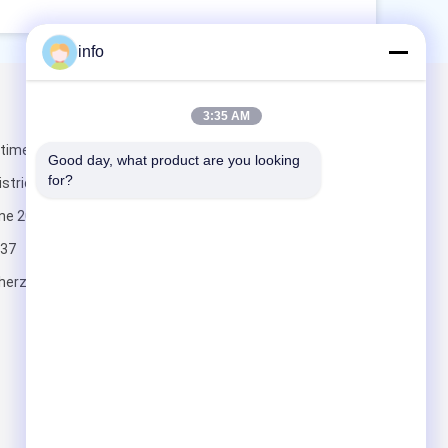
info
Mail nous
3:35 AM
timent 5,
Good day, what product are you looking 
for?
strict Qingpu,
ine 201700
37
herzesd.com
Envoyez