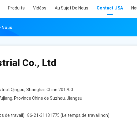
Produits
Vidéos
Au Sujet De Nous
Contact USA
No
z-Nous
rial Co., Ltd
trict Qingpu, Shanghai, Chine 201700
Wujiang. Province Chine de Suzhou, Jiangsu
s de travail) 86-21-31131775 (Le temps de travail non)