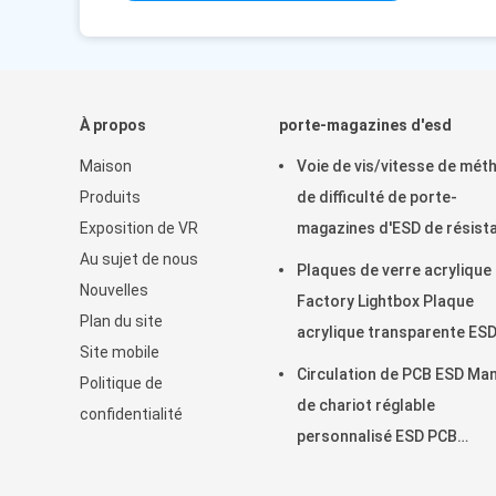
À propos
porte-magazines d'esd
Maison
Voie de vis/vitesse de mét
Produits
de difficulté de porte-
Exposition de VR
magazines d'ESD de résist
Au sujet de nous
de la température réglable
Plaques de verre acrylique
Nouvelles
Factory Lightbox Plaque
Plan du site
acrylique transparente ES
Site mobile
Transparent
Circulation de PCB ESD Ma
Politique de
de chariot réglable
confidentialité
personnalisé ESD PCB
stockage de circulation ch