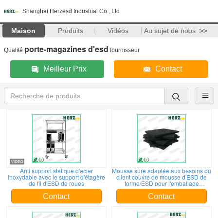
Shanghai Herzesd Industrial Co., Ltd
Maison
Produits
Vidéos
Au sujet de nous
>>
porte-magazines d'esd
Qualité
fournisseur
Meilleur Prix
Contact
Anti support statique d'acier
Mousse sûre adaptée aux besoins du
inoxydable avec le support d'étagère
client couvre de mousse d'ESD de
de fil d'ESD de roues
forme/ESD pour l'emballage
électronique
Contact
Contact