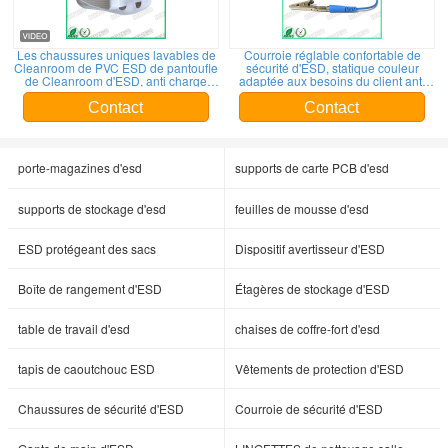
Les chaussures uniques lavables de
Courroie réglable confortable de
Cleanroom de PVC ESD de pantoufle
sécurité d'ESD, statique couleur
de Cleanroom d'ESD, anti charge
adaptée aux besoins du client anti
statique chausse la couleur blanche
par dragonne
Contact
Contact
porte-magazines d'esd
supports de carte PCB d'esd
supports de stockage d'esd
feuilles de mousse d'esd
ESD protégeant des sacs
Dispositif avertisseur d'ESD
Boîte de rangement d'ESD
Étagères de stockage d'ESD
table de travail d'esd
chaises de coffre-fort d'esd
tapis de caoutchouc ESD
Vêtements de protection d'ESD
Chaussures de sécurité d'ESD
Courroie de sécurité d'ESD