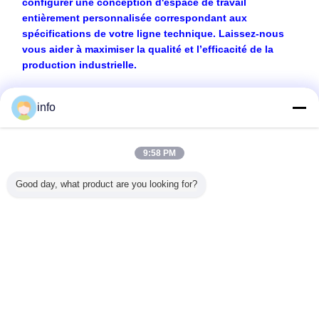
configurer une conception d'espace de travail
entièrement personnalisée correspondant aux
spécifications de votre ligne technique. Laissez-nous
vous aider à maximiser la qualité et l’efficacité de la
production industrielle.
info
Recommended Products
9:58 PM
Good day, what product are you looking for?
i-fatigue
Tapis antistatique
600*400*280mm
Papeterie jetable
630*530
 atelier
ESD en PVC,
Boîte à
blanche de salle
ESD 
l ♪ Tapis
tapis antistatique
emballages ESD
blanche,
magazine
l à 3
ESD, tapis de sol
à injection Boîte à
éternuement non
Rack de s
s avec
industriel ESD
emballages en
tissé 300 pièces
antistatiq
e jaune
plastique
par paquet 6*6
le traiteme
Changez la langue
antistatique
pouces
transpor
PCB
French