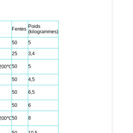
Poids
Fentes
(kilogrammes)
50
5
25
3,4
50
5
200℃
50
4,5
50
6,5
50
6
50
8
200℃
50
10,5