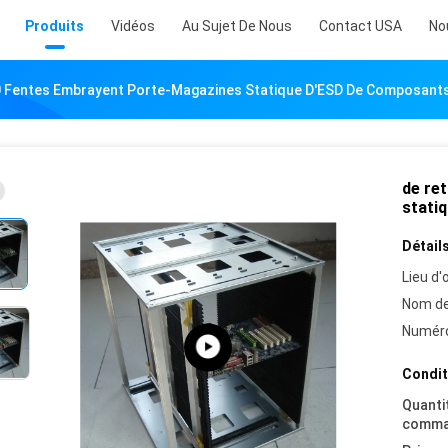
Produits
Vidéos
Au Sujet De Nous
Contact USA
No
0 Fentes Embrayent Porte-Magazines Statique D'ESD De Composants 
de re
stati
Détails
Lieu d'o
Nom de
Numéro
Condit
Quanti
comma