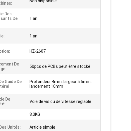
Non disponible
hines:
ie Des
sants De
1 an
:
ie:
1 an
ption:
HZ-2607
cement De
50pcs de PCBs peut être stocké
ge:
De Guide De
Profondeur 4mm, largeur 5.5mm,
téral:
lancement 10mm
de De
Voie de vis ou de vitesse réglable
lté:
8.0KG
Des Unités:
Article simple