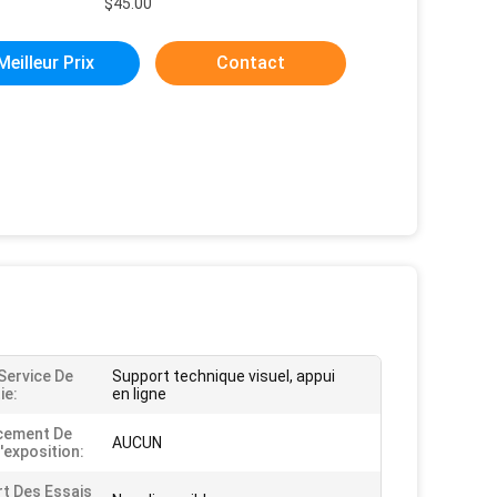
$45.00
Meilleur Prix
Contact
Service De
Support technique visuel, appui
ie:
en ligne
cement De
AUCUN
'exposition:
t Des Essais