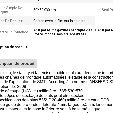
ille Simple De
50X50X30 cm
Seul P
quet:
pe De Paquet:
Carton avec le film sur la palette
Anti porte-magazines statique d'ESD
,
Anti por
ttre En Évidence:
Porte-magazines arrière d'ESD
ption de produit
ription de produit
cision, le stablity et la remise flexible sont caractéristique i
es chaînes de montage automatisées le stable et la construction 
le de l'application de SMT : Accoding à la norme d'ANSI/ESD S
iption HZ-2609
e de découpe (L×W×H) millimètre : 535*530*570
te 50pcs de stockage de plats peut être stockée
écifications des plats 535* (120-460) millimètre de carte PCB
 de guide de profondeur latérale 4mm, largeur 5.5mm, lanceme
sus matériel et la base inférieure sont à base métallique