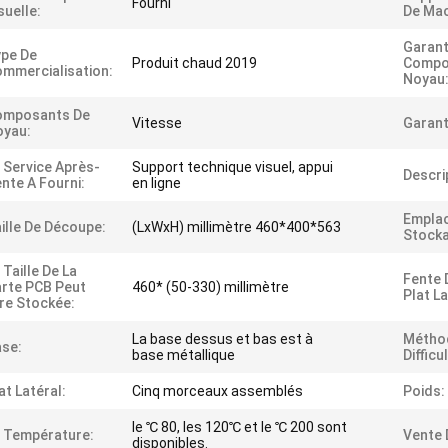
Fourni
suelle:
De Mac
Garant
pe De
Produit chaud 2019
Compo
mmercialisation:
Noyau
omposants De
Vitesse
Garant
oyau:
 Service Après-
Support technique visuel, appui
Descri
nte A Fourni:
en ligne
Empla
ille De Découpe:
(LxWxH) millimètre 460*400*563
Stocka
 Taille De La
Fente 
rte PCB Peut
460* (50-330) millimètre
Plat La
re Stockée:
La base dessus et bas est à
Métho
se:
base métallique
Difficu
at Latéral:
Cinq morceaux assemblés
Poids:
le ℃ 80, les 120℃ et le ℃ 200 sont
 Température:
Vente 
disponibles.