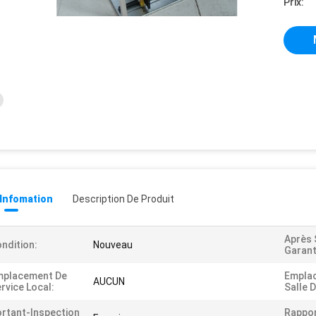
Prix:
 Infomation
Description De Produit
Après 
ndition:
Nouveau
Garant
mplacement De
Empla
AUCUN
rvice Local:
Salle D
rtant-Inspection
Rappor