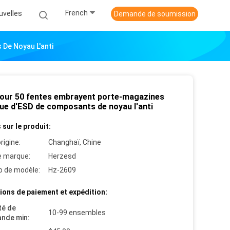
French
uvelles
Demande de soumission
De Noyau L'anti
tour 50 fentes embrayent porte-magazines
que d'ESD de composants de noyau l'anti
 sur le produit:
rigine:
Changhaï, Chine
 marque:
Herzesd
 de modèle:
Hz-2609
ions de paiement et expédition:
té de
10-99 ensembles
nde min: