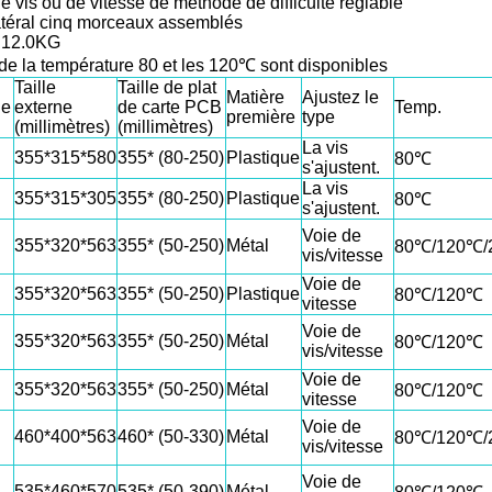
e vis ou de vitesse de méthode de difficulté réglable
latéral cinq morceaux assemblés
 12.0KG
de la température 80 et les 120℃ sont disponibles
Taille
Taille de plat
Matière
Ajustez le
le
externe
de carte PCB
Temp.
première
type
(millimètres)
(millimètres)
La vis
355*315*580
355* (80-250)
Plastique
80℃
s'ajustent.
La vis
355*315*305
355* (80-250)
Plastique
80℃
s'ajustent.
Voie de
355*320*563
355* (50-250)
Métal
80℃/120℃/
vis/vitesse
Voie de
355*320*563
355* (50-250)
Plastique
80℃/120℃
vitesse
Voie de
355*320*563
355* (50-250)
Métal
80℃/120℃
vis/vitesse
Voie de
355*320*563
355* (50-250)
Métal
80℃/120℃
vitesse
Voie de
460*400*563
460* (50-330)
Métal
80℃/120℃/
vis/vitesse
Voie de
535*460*570
535* (50-390)
Métal