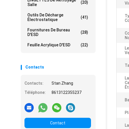
LINGETTES De Nettoyage
(20)
Vi
Salle
Outils De Décharge
Ty
(41)
Électrostatique
Co
Fournitures De Bureau
(28)
C
D'ESD
N
Feuille Acrylique D'ESD
(22)
Le
Ve
Ta
Contacts
La
Ca
Contacts:
Stan Zhang
Êt
Téléphone:
8613122355237
Ba
Pl
Contact
La