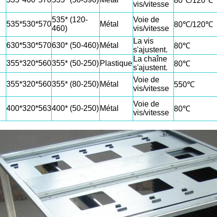
80℃/120℃
vis/vitesse
535* (120-
Voie de
535*530*570
Métal
80℃/120℃
460)
vis/vitesse
La vis
630*530*570
630* (50-460)
Métal
80℃
s'ajustent.
La chaîne
355*320*560
355* (50-250)
Plastique
80℃
s'ajustent.
Voie de
355*320*560
355* (80-250)
Métal
550℃
vis/vitesse
Voie de
400*320*563
400* (50-250)
Métal
80℃
vis/vitesse