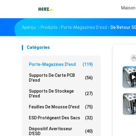
Maison
Aperçu
Produits
Porte-Magazines D'esd
De Retour 5
Catégories
Porte-Magazines D'esd
(119)
Supports De Carte PCB
(56)
D'esd
Supports De Stockage
(27)
D'esd
Feuilles De Mousse D'esd
(75)
ESD Protégeant Des Sacs
(32)
Dispositif Avertisseur
(40)
D'ESD