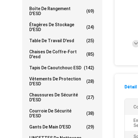
Boîte De Rangement
(69)
D'ESD
Étagères De Stockage
(24)
D'ESD
Table De Travail D'esd
(25)
Chaises De Coffre-Fort
(85)
D'esd
Tapis De Caoutchouc ESD
(142)
Vêtements De Protection
(28)
D'ESD
Détail
Chaussures De Sécurité
(27)
D'ESD
Co
Courroie De Sécurité
(38)
D'ESD
E
Se
Gants De Main D'ESD
(29)
So