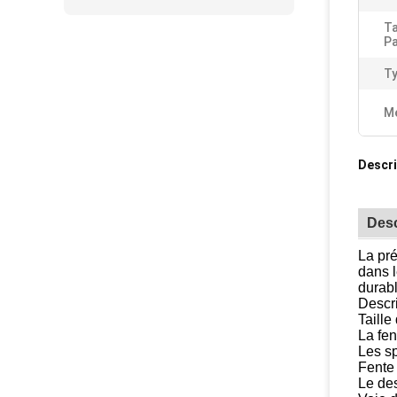
Ta
Pa
Ty
Me
Descri
Desc
La pré
dans l
durab
Descr
Taill
La fen
Les sp
Fente
Le des