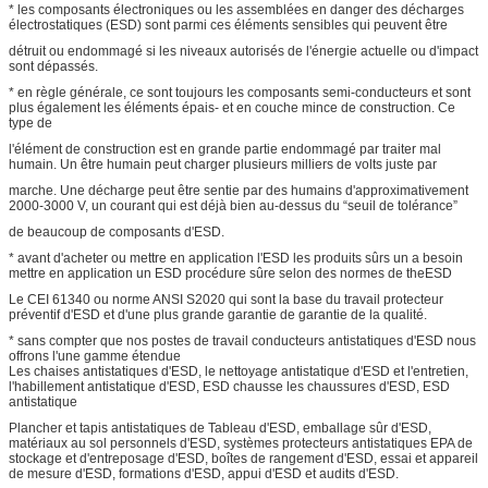
* les composants électroniques ou les assemblées en danger des décharges
électrostatiques (ESD) sont parmi ces éléments sensibles qui peuvent être
détruit ou endommagé si les niveaux autorisés de l'énergie actuelle ou d'impact
sont dépassés.
* en règle générale, ce sont toujours les composants semi-conducteurs et sont
plus également les éléments épais- et en couche mince de construction. Ce
type de
l'élément de construction est en grande partie endommagé par traiter mal
humain. Un être humain peut charger plusieurs milliers de volts juste par
marche. Une décharge peut être sentie par des humains d'approximativement
2000-3000 V, un courant qui est déjà bien au-dessus du “seuil de tolérance”
de beaucoup de composants d'ESD.
* avant d'acheter ou mettre en application l'ESD les produits sûrs un a besoin
mettre en application un ESD procédure sûre selon des normes de theESD
Le CEI 61340 ou norme ANSI S2020 qui sont la base du travail protecteur
préventif d'ESD et d'une plus grande garantie de garantie de la qualité.
* sans compter que nos postes de travail conducteurs antistatiques d'ESD nous
offrons l'une gamme étendue
Les chaises antistatiques d'ESD, le nettoyage antistatique d'ESD et l'entretien,
l'habillement antistatique d'ESD, ESD chausse les chaussures d'ESD, ESD
antistatique
Plancher et tapis antistatiques de Tableau d'ESD, emballage sûr d'ESD,
matériaux au sol personnels d'ESD, systèmes protecteurs antistatiques EPA de
stockage et d'entreposage d'ESD, boîtes de rangement d'ESD, essai et appareil
de mesure d'ESD, formations d'ESD, appui d'ESD et audits d'ESD.