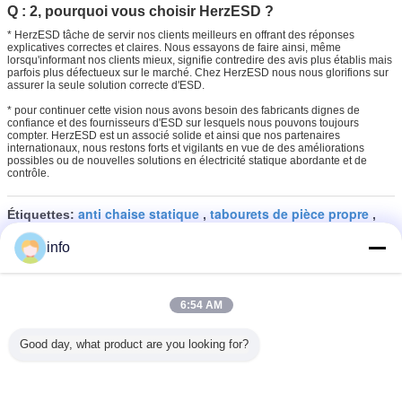
Q : 2, pourquoi vous choisir HerzESD ?
* HerzESD tâche de servir nos clients meilleurs en offrant des réponses
explicatives correctes et claires. Nous essayons de faire ainsi, même
lorsqu'informant nos clients mieux, signifie contredire des avis plus établis mais
parfois plus défectueux sur le marché. Chez HerzESD nous nous glorifions sur
assurer la seule solution correcte d'ESD.
* pour continuer cette vision nous avons besoin des fabricants dignes de
confiance et des fournisseurs d'ESD sur lesquels nous pouvons toujours
compter. HerzESD est un associé solide et ainsi que nos partenaires
internationaux, nous restons forts et vigilants en vue de des améliorations
possibles ou de nouvelles solutions en électricité statique abordante et de
contrôle.
anti chaise statique
tabourets de pièce propre
Étiquettes:
,
,
Chaises ergonomiques d'ESD
info
6:54 AM
Chaise réglable d'ESD de taille
antistatique en cuir confortable
Good day, what product are you looking for?
et rentable d'unité centrale
Continuer