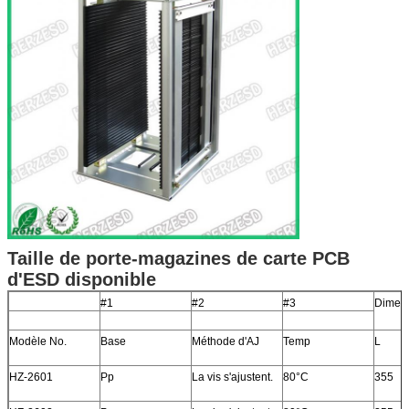
Taille de porte-magazines de carte PCB
d'ESD disponible
#1
#2
#3
Dimens
Modèle No.
Base
Méthode d'AJ
Temp
L
HZ-2601
Pp
La vis s'ajustent.
80°C
355