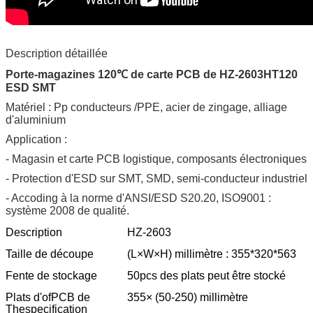
Description détaillée
Porte-magazines 120℃ de carte PCB de HZ-2603HT120
ESD SMT
Matériel : Pp conducteurs /PPE, acier de zingage, alliage
d'aluminium
Application :
- Magasin et carte PCB logistique, composants électroniques
- Protection d'ESD sur SMT, SMD, semi-conducteur industriel
- Accoding à la norme d'ANSI/ESD S20.20, ISO9001 :
système 2008 de qualité.
Description
HZ-2603
Taille de découpe
(L×W×H) millimètre : 355*320*563
Fente de stockage
50pcs des plats peut être stocké
Plats d'ofPCB de
355× (50-250) millimètre
Thespecification