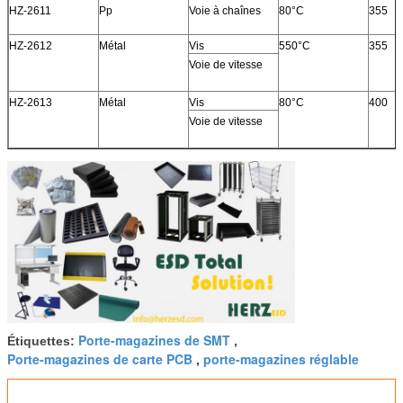
HZ-2611
Pp
Voie à chaînes
80°C
355
HZ-2612
Métal
Vis
550°C
355
Voie de vitesse
HZ-2613
Métal
Vis
80°C
400
Voie de vitesse
Porte-magazines de SMT
Étiquettes:
,
Porte-magazines de carte PCB
porte-magazines réglable
,