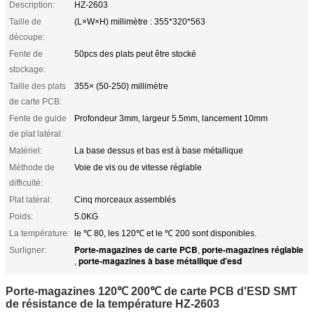
Description:
HZ-2603
Taille de
(L×W×H) millimètre : 355*320*563
découpe:
Fente de
50pcs des plats peut être stocké
stockage:
Taille des plats
355× (50-250) millimètre
de carte PCB:
Fente de guide
Profondeur 3mm, largeur 5.5mm, lancement 10mm
de plat latéral:
Matériel:
La base dessus et bas est à base métallique
Méthode de
Voie de vis ou de vitesse réglable
difficulté:
Plat latéral:
Cinq morceaux assemblés
Poids:
5.0KG
La température:
le ℃ 80, les 120℃ et le ℃ 200 sont disponibles.
Porte-magazines de carte PCB
porte-magazines réglable
Surligner:
,
porte-magazines à base métallique d'esd
,
Porte-magazines 120℃ 200℃ de carte PCB d'ESD SMT
de résistance de la température HZ-2603