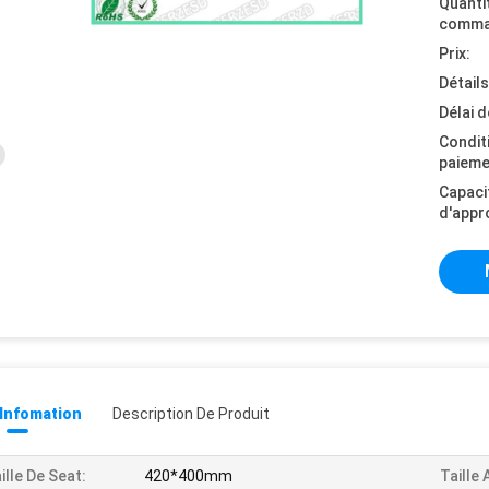
Quanti
comma
Prix:
Détail
Délai d
Condit
paieme
Capaci
d'appr
 Infomation
Description De Produit
ille De Seat:
420*400mm
Taille 