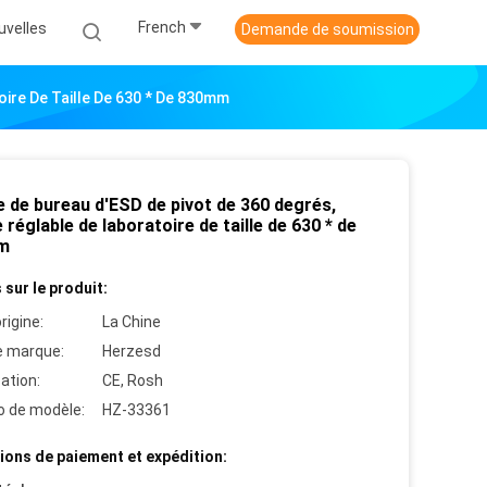
French
uvelles
Demande de soumission
oire De Taille De 630 * De 830mm
e de bureau d'ESD de pivot de 360 degrés,
 réglable de laboratoire de taille de 630 * de
m
 sur le produit:
rigine:
La Chine
 marque:
Herzesd
cation:
CE, Rosh
 de modèle:
HZ-33361
ions de paiement et expédition: