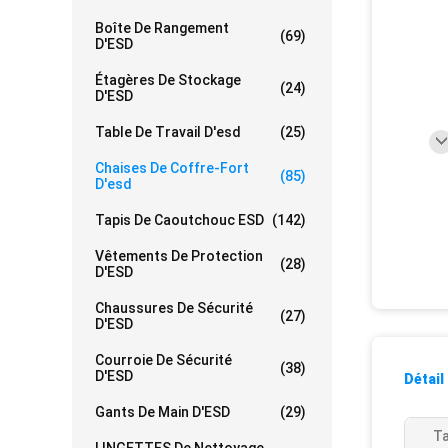
Boîte De Rangement
(69)
D'ESD
Étagères De Stockage
(24)
D'ESD
Table De Travail D'esd
(25)
Chaises De Coffre-Fort
(85)
D'esd
Tapis De Caoutchouc ESD
(142)
Vêtements De Protection
(28)
D'ESD
Chaussures De Sécurité
(27)
D'ESD
Courroie De Sécurité
(38)
D'ESD
Détail
Gants De Main D'ESD
(29)
Ta