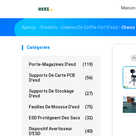
Maison
Aperçu
Produits
Chaises De Coffre-Fort D'esd
Chaise 
Catégories
Porte-Magazines D'esd
(119)
Supports De Carte PCB
(56)
D'esd
Supports De Stockage
(27)
D'esd
Feuilles De Mousse D'esd
(75)
ESD Protégeant Des Sacs
(32)
Dispositif Avertisseur
(40)
D'ESD