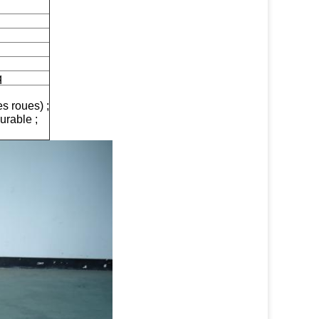
q
es roues) ;
urable ;