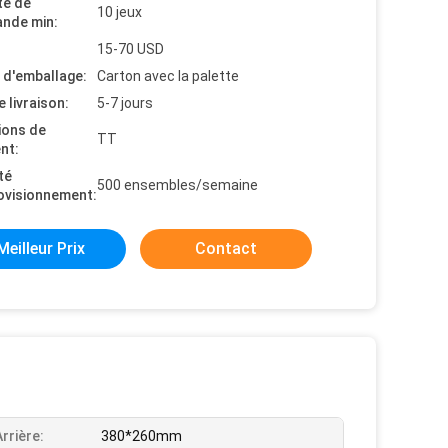
té de
10 jeux
nde min:
15-70 USD
s d'emballage:
Carton avec la palette
e livraison:
5-7 jours
ions de
TT
nt:
té
500 ensembles/semaine
ovisionnement:
Meilleur Prix
Contact
Arrière:
380*260mm