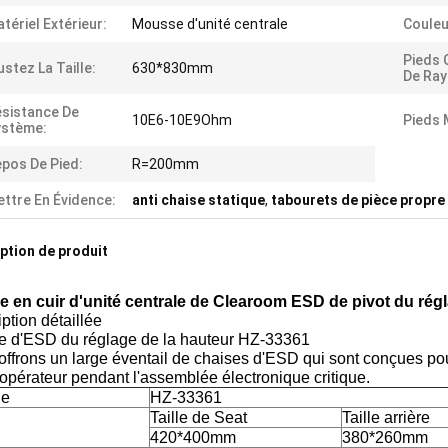
tériel Extérieur:
Mousse d'unité centrale
Couleu
Pieds 
ustez La Taille:
630*830mm
De Ray
sistance De
10E6-10E9Ohm
Pieds 
ystème:
pos De Pied:
R=200mm
ttre En Évidence:
anti chaise statique
,
tabourets de pièce propre
ption de produit
e en cuir d'unité centrale de Clearoom ESD de pivot du rég
ption détaillée
e d'ESD du réglage de la hauteur HZ-33361
ffrons un large éventail de chaises d'ESD qui sont conçues pou
'opérateur pendant l'assemblée électronique critique.
le
HZ-33361
Taille de Seat
Taille arrière
420*400mm
380*260mm