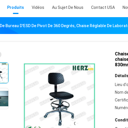
Produits
Vidéos
Au Sujet De Nous
Contact USA
No
De Bureau D'ESD De Pivot De 360 Degrés, Chaise Réglable De Laborat
Chais
chaise
830m
Détails
Lieu d'o
Nom de
Certifi
Numéro
Condit