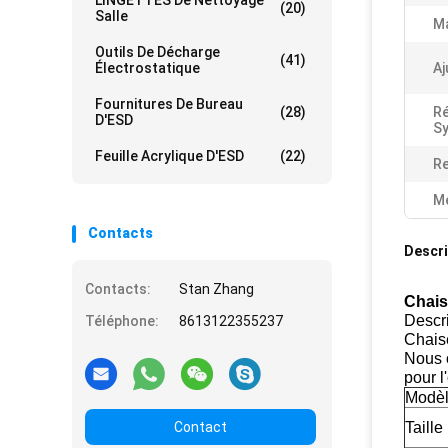
LINGETTES De Nettoyage
(20)
Salle
Ma
Outils De Décharge
(41)
Électrostatique
Aj
Fournitures De Bureau
(28)
Ré
D'ESD
S
Feuille Acrylique D'ESD
(22)
Re
Me
Contacts
Descri
Contacts:
Stan Zhang
Chais
Descri
Téléphone:
8613122355237
Chais
Nous o
pour l
Modè
Contact
Taille