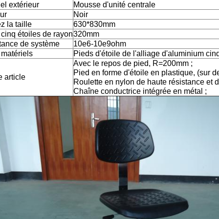
el extérieur
Mousse d'unité centrale
ur
Noir
z la taille
630*830mm
cinq étoiles de rayon
320mm
tance de système
10e6-10e9ohm
 matériels
Pieds d'étoile de l'alliage d'aluminium cin
Avec le repos de pied, R=200mm ;
Pied en forme d'étoile en plastique, (sur d
e article
Roulette en nylon de haute résistance et d
Chaîne conductrice intégrée en métal ;