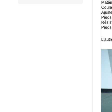
Matéri
Coule
Ajuste
Pieds 
Résis
Pieds
L'autr