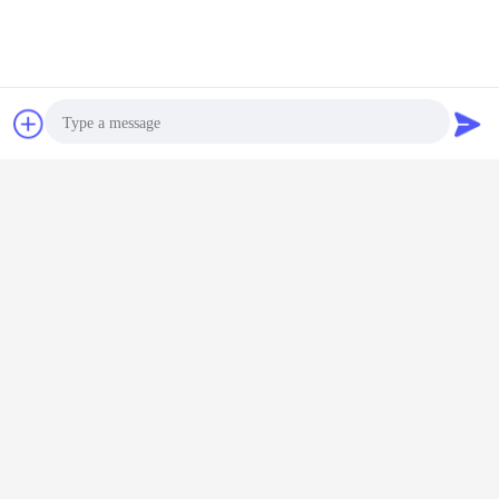
Contact
Demande de
soumission
Photo
Chaussures de Cleanroom d'ESD
Étiquettes:
,
Video Call
anti chaussures statiques
anti pantoufles statiques
,
Audio Call
Ohm durable de la résistance
10e4-10e9 de surface du matériau
de SPU de chaussures de
sécurité d'ESD d'isolation