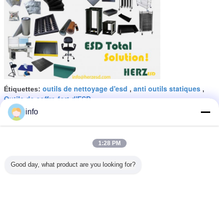
outils de nettoyage d'esd
anti outils statiques
Étiquettes:
,
,
Outils de coffre-fort d'ESD
info
1:28 PM
Astuce fine droite matérielle
d'acier inoxydable d'outils de
décharge électrostatique de la
Good day, what product are you looking for?
longueur 110mm
Continuer
Outils de décharge électrostatique
Plus