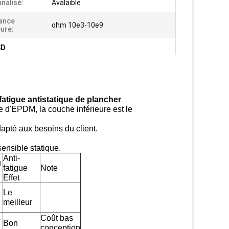
nalisé:
Avalaible
ance
ohm 10e3-10e9
eure:
SD
fatigue antistatique de plancher
 d'EPDM, la couche inférieure est le
dapté aux besoins du client.
ensible statique.
Anti-
u
fatigue
Note
Effet
Le
meilleur
Coût bas
Bon
conception