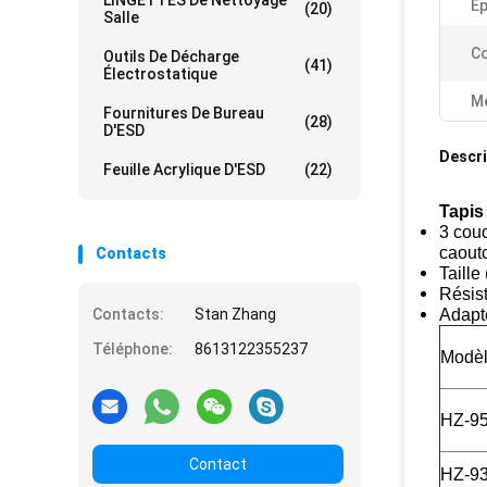
LINGETTES De Nettoyage
Ep
(20)
Salle
Co
Outils De Décharge
(41)
Électrostatique
Me
Fournitures De Bureau
(28)
D'ESD
Descri
Feuille Acrylique D'ESD
(22)
Tapis
3 cou
caout
Contacts
Taille
Résis
Contacts:
Stan Zhang
Adapte
Téléphone:
8613122355237
Modè
HZ-9
Contact
HZ-9