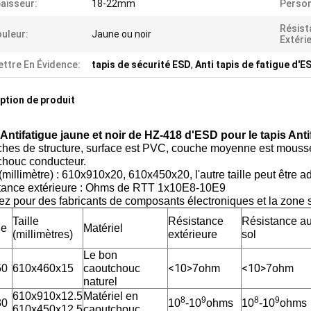
aisseur:
18-22mm
Person
Résist
uleur:
Jaune ou noir
Extéri
ttre En Évidence:
tapis de sécurité ESD
,
Anti tapis de fatigue d'E
ption de produit
 Antifatigue jaune et noir de HZ-418 d'ESD pour le tapis Anti
ches de structure, surface est PVC, couche moyenne est mousse
chouc conducteur.
 (millimètre) : 610x910x20, 610x450x20, l'autre taille peut être a
tance extérieure : Ohms de RTT 1x10E8-10E9
z pour des fabricants de composants électroniques et la zone s
Taille
Résistance
Résistance a
le
Matériel
(millimètres)
extérieure
sol
Le bon
<10>
<10>
50
610x460x15
caoutchouc
7ohm
7ohm
naturel
610x910x12.5
Matériel en
8
9
8
9
30
10
-10
ohms
10
-10
ohms
610x450x12.5
caoutchouc