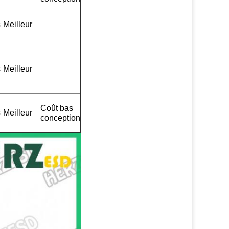
s
Meilleur
s
Meilleur
Coût bas
s
Meilleur
conception