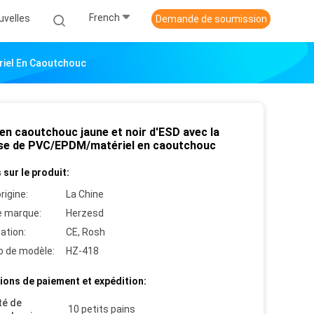
French
uvelles
Demande de soumission
riel En Caoutchouc
en caoutchouc jaune et noir d'ESD avec la
e de PVC/EPDM/matériel en caoutchouc
 sur le produit:
rigine:
La Chine
 marque:
Herzesd
cation:
CE, Rosh
 de modèle:
HZ-418
ions de paiement et expédition:
té de
10 petits pains