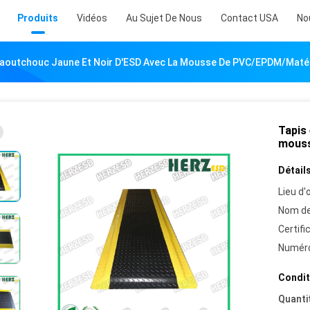
Produits
Vidéos
Au Sujet De Nous
Contact USA
No
Caoutchouc Jaune Et Noir D'ESD Avec La Mousse De PVC/EPDM/maté
Tapis 
mouss
Détails
Lieu d'o
Nom de
Certifi
Numéro
Condit
Quanti