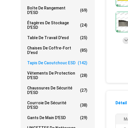
Boîte De Rangement
(69)
D'ESD
Étagères De Stockage
(24)
D'ESD
Table De Travail D'esd
(25)
Chaises De Coffre-Fort
(85)
D'esd
Tapis De Caoutchouc ESD
(142)
Vêtements De Protection
(28)
D'ESD
Chaussures De Sécurité
(27)
D'ESD
Courroie De Sécurité
Détail
(38)
D'ESD
Gants De Main D'ESD
(29)
Ma