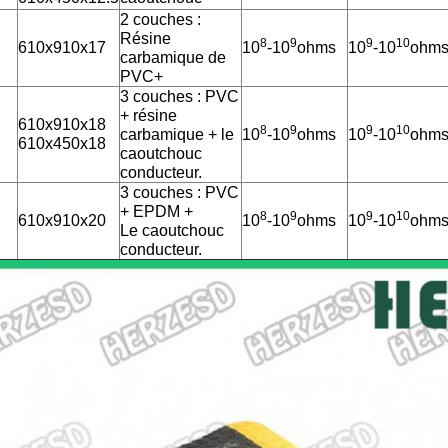
2 couches :
Résine
8
9
9
10
610x910x17
10
-10
ohms
10
-10
ohm
carbamique de
PVC+
3 couches : PVC
+ résine
610x910x18
8
9
9
10
carbamique + le
10
-10
ohms
10
-10
ohm
610x450x18
caoutchouc
conducteur.
3 couches : PVC
+ EPDM +
8
9
9
10
610x910x20
10
-10
ohms
10
-10
ohm
Le caoutchouc
conducteur.