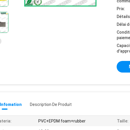
comma
Prix:
Détail
Délai d
Condit
paieme
Capaci
d'appr
 Infomation
Description De Produit
teria:
PVC+EPDM foam+rubber
Taille: