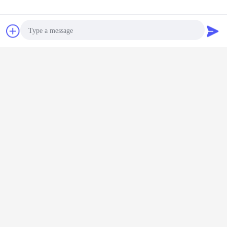
Contact
Demande de
soumission
Photo
Video Call
Audio Call