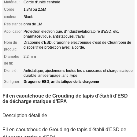
Matériau:
Corde d'unité centrale
Corde:
1.8M ou 2.5M
couleur:
Black
Résistance:
ohm de 1M
Application:
Protection électronique, d'industrie/laboratoire d'ESD, etc.
pharmaceutique, antistatiques, travail
Nom du
Dragonne d'ESD, dragonne électronique d'esd de Cleanroom de
dispositif de protection avec la corde,
produit:
Diamètre
2,2 mm
de fil:
D'entité:
Antistatique, ajustements toutes les chaussures et charge statique
durable, antidérapage, anti, type
Dragonne ESD
anti statique de la dragonne
Surligner:
,
Fil en caoutchouc de Grouding de tapis d'établi d'ESD
de décharge statique d'EPA
Description détaillée
Fil en caoutchouc de Grouding de tapis d'établi d'ESD de