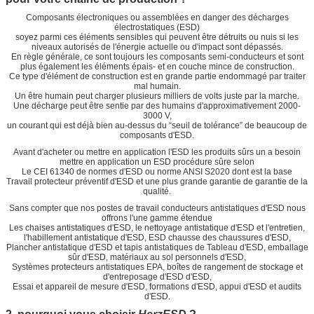
Composants électroniques ou assemblées en danger des décharges
électrostatiques (ESD)
soyez parmi ces éléments sensibles qui peuvent être détruits ou nuis si les
niveaux autorisés de l'énergie actuelle ou d'impact sont dépassés.
En règle générale, ce sont toujours les composants semi-conducteurs et sont
plus également les éléments épais- et en couche mince de construction.
Ce type d'élément de construction est en grande partie endommagé par traiter
mal humain.
Un être humain peut charger plusieurs milliers de volts juste par la marche.
Une décharge peut être sentie par des humains d'approximativement 2000-
3000 V,
un courant qui est déjà bien au-dessus du “seuil de tolérance” de beaucoup de
composants d'ESD.
Avant d'acheter ou mettre en application l'ESD les produits sûrs un a besoin
mettre en application un ESD procédure sûre selon
Le CEI 61340 de normes d'ESD ou norme ANSI S2020 dont est la base
Travail protecteur préventif d'ESD et une plus grande garantie de garantie de la
qualité.
Sans compter que nos postes de travail conducteurs antistatiques d'ESD nous
offrons l'une gamme étendue
Les chaises antistatiques d'ESD, le nettoyage antistatique d'ESD et l'entretien,
l'habillement antistatique d'ESD, ESD chausse des chaussures d'ESD,
Plancher antistatique d'ESD et tapis antistatiques de Tableau d'ESD, emballage
sûr d'ESD, matériaux au sol personnels d'ESD,
Systèmes protecteurs antistatiques EPA, boîtes de rangement de stockage et
d'entreposage d'ESD d'ESD,
Essai et appareil de mesure d'ESD, formations d'ESD, appui d'ESD et audits
d'ESD.