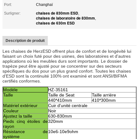
Port:
Changhaï
chaises de 830mm ESD
Surligner:
,
chaises de laboratoire de 830mm
,
chaises de 630m ESD
Description de produit
Les chaises de HerzESD offrent plus de confort et de longévité lui
faisant un choix futé pour des usines, des laboratoires et d'autres
applications où les meubles durs sont importants. Le dossier de
trapèze peut être ajusté pour se concentrer sur des secteurs
spécifiques du dos pour un plus grand confort. Toutes les chaises
d'ESD sont la continuité 100% ont examiné et sont ANSI/BIFMA
certifiés conformes.
Modèle
HZ-35161
Taille
Taille de Seat
Taille arrière
440*410mm
410*300mm
Matériel extérieur
Cuir d'unité centrale
Couleur
Noir
Ajustez la taille
630-830mm
Pieds cinq étoiles de
320mm
rayon
Résistance de
10e6-10e9ohm
système