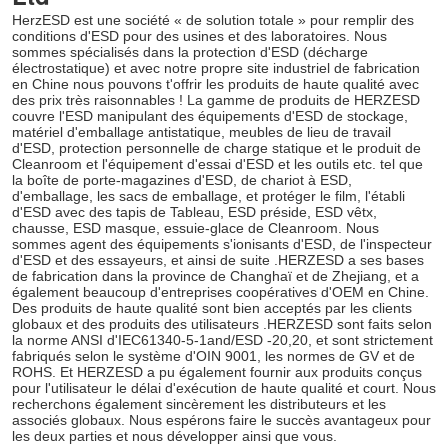
HerzESD est une société « de solution totale » pour remplir des 
conditions d'ESD pour des usines et des laboratoires. Nous 
sommes spécialisés dans la protection d'ESD (décharge 
électrostatique) et avec notre propre site industriel de fabrication 
en Chine nous pouvons t'offrir les produits de haute qualité avec 
des prix très raisonnables ! La gamme de produits de HERZESD 
couvre l'ESD manipulant des équipements d'ESD de stockage, 
matériel d'emballage antistatique, meubles de lieu de travail 
d'ESD, protection personnelle de charge statique et le produit de 
Cleanroom et l'équipement d'essai d'ESD et les outils etc. tel que 
la boîte de porte-magazines d'ESD, de chariot à ESD, 
d'emballage, les sacs de emballage, et protéger le film, l'établi 
d'ESD avec des tapis de Tableau, ESD préside, ESD vêtx, 
chausse, ESD masque, essuie-glace de Cleanroom. Nous 
sommes agent des équipements s'ionisants d'ESD, de l'inspecteur 
d'ESD et des essayeurs, et ainsi de suite .HERZESD a ses bases 
de fabrication dans la province de Changhaï et de Zhejiang, et a 
également beaucoup d'entreprises coopératives d'OEM en Chine. 
Des produits de haute qualité sont bien acceptés par les clients 
globaux et des produits des utilisateurs .HERZESD sont faits selon 
la norme ANSI d'IEC61340-5-1and/ESD -20,20, et sont strictement 
fabriqués selon le système d'OIN 9001, les normes de GV et de 
ROHS. Et HERZESD a pu également fournir aux produits conçus 
pour l'utilisateur le délai d'exécution de haute qualité et court. Nous 
recherchons également sincèrement les distributeurs et les 
associés globaux. Nous espérons faire le succès avantageux pour 
les deux parties et nous développer ainsi que vous.