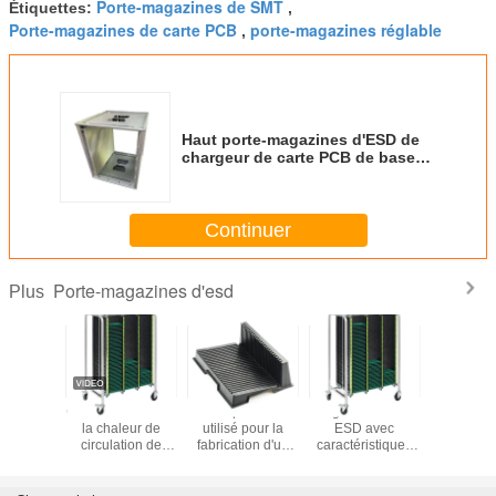
Porte-magazines de SMT
Étiquettes:
,
Porte-magazines de carte PCB
porte-magazines réglable
,
Haut porte-magazines d'ESD de
chargeur de carte PCB de base
en plastique de planéité
Continuer
Porte-magazines d'esd
Plus
Porte-magazines
Plateau de revue
Réglage de la
Chariot rés
en aluminium
de PCB
courroie de
la chale
antistatique de
antistatique
circuits imprimés
circulat
carte PCB d'ESD
réglable
par courroie de
carte PCB 
avec l'Assemblée
circuits imprimés
PCB d'E
facile d'alliage
ESD
chari