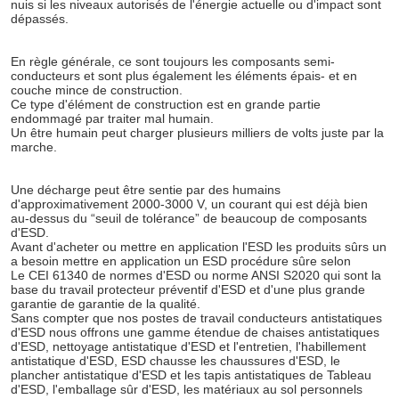
nuis si les niveaux autorisés de l'énergie actuelle ou d'impact sont 
dépassés.
En règle générale, ce sont toujours les composants semi-
conducteurs et sont plus également les éléments épais- et en 
couche mince de construction.
Ce type d'élément de construction est en grande partie 
Laisser un mes
endommagé par traiter mal humain.
Un être humain peut charger plusieurs milliers de volts juste par la 
Nous vous rappelleron
marche.
Une décharge peut être sentie par des humains 
d'approximativement 2000-3000 V, un courant qui est déjà bien 
au-dessus du “seuil de tolérance” de beaucoup de composants 
d'ESD.
Avant d'acheter ou mettre en application l'ESD les produits sûrs un 
a besoin mettre en application un ESD procédure sûre selon
Le CEI 61340 de normes d'ESD ou norme ANSI S2020 qui sont la 
base du travail protecteur préventif d'ESD et d'une plus grande 
garantie de garantie de la qualité.
Sans compter que nos postes de travail conducteurs antistatiques 
d'ESD nous offrons une gamme étendue de chaises antistatiques 
d'ESD, nettoyage antistatique d'ESD et l'entretien, l'habillement 
antistatique d'ESD, ESD chausse les chaussures d'ESD, le 
plancher antistatique d'ESD et les tapis antistatiques de Tableau 
d'ESD, l'emballage sûr d'ESD, les matériaux au sol personnels 