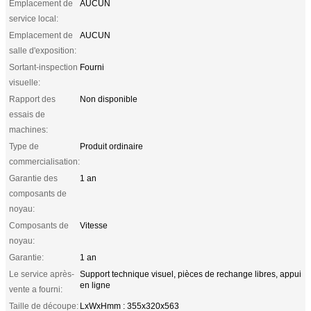
Emplacement de
AUCUN
service local:
Emplacement de
AUCUN
salle d'exposition:
Sortant-inspection
Fourni
visuelle:
Rapport des
Non disponible
essais de
machines:
Type de
Produit ordinaire
commercialisation:
Garantie des
1 an
composants de
noyau:
Composants de
Vitesse
noyau:
Garantie:
1 an
Le service après-
Support technique visuel, pièces de rechange libres, appui
en ligne
vente a fourni:
Taille de découpe:
LxWxHmm : 355x320x563