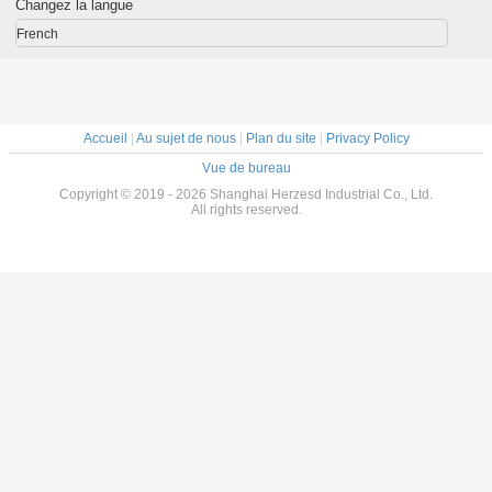
Changez la langue
d'aluminium pour
antistati
l'industrie
chariot
French
l'indus
d'Asse
Accueil
|
Au sujet de nous
|
Plan du site
|
Privacy Policy
Vue de bureau
Copyright © 2019 - 2026 Shanghai Herzesd Industrial Co., Ltd.
All rights reserved.