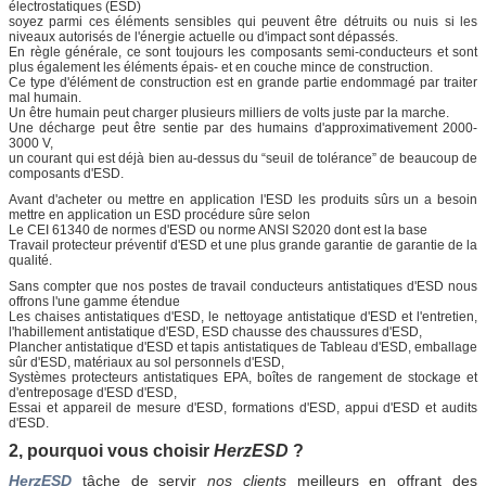
électrostatiques (ESD)
soyez parmi ces éléments sensibles qui peuvent être détruits ou nuis si les
niveaux autorisés de l'énergie actuelle ou d'impact sont dépassés.
En règle générale, ce sont toujours les composants semi-conducteurs et sont
plus également les éléments épais- et en couche mince de construction.
Ce type d'élément de construction est en grande partie endommagé par traiter
mal humain.
Un être humain peut charger plusieurs milliers de volts juste par la marche.
Une décharge peut être sentie par des humains d'approximativement 2000-
3000 V,
un courant qui est déjà bien au-dessus du “seuil de tolérance” de beaucoup de
composants d'ESD.
Avant d'acheter ou mettre en application l'ESD les produits sûrs un a besoin
mettre en application un ESD procédure sûre selon
Le CEI 61340 de normes d'ESD ou norme ANSI S2020 dont est la base
Travail protecteur préventif d'ESD et une plus grande garantie de garantie de la
qualité.
Sans compter que nos postes de travail conducteurs antistatiques d'ESD nous
offrons l'une gamme étendue
Les chaises antistatiques d'ESD, le nettoyage antistatique d'ESD et l'entretien,
l'habillement antistatique d'ESD, ESD chausse des chaussures d'ESD,
Plancher antistatique d'ESD et tapis antistatiques de Tableau d'ESD, emballage
sûr d'ESD, matériaux au sol personnels d'ESD,
Systèmes protecteurs antistatiques EPA, boîtes de rangement de stockage et
d'entreposage d'ESD d'ESD,
Essai et appareil de mesure d'ESD, formations d'ESD, appui d'ESD et audits
d'ESD.
2, pourquoi vous choisir
HerzESD
?
HerzESD
tâche de servir
nos clients
meilleurs en offrant
des