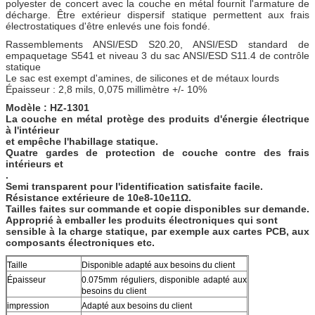
polyester de concert avec la couche en métal fournit l'armature de
décharge. Être extérieur dispersif statique permettent aux frais
électrostatiques d'être enlevés une fois fondé.
Rassemblements ANSI/ESD S20.20, ANSI/ESD standard de
empaquetage S541 et niveau 3 du sac ANSI/ESD S11.4 de contrôle
statique
Le sac est exempt d'amines, de silicones et de métaux lourds
Épaisseur : 2,8 mils, 0,075 millimètre +/- 10%
Modèle : HZ-1301
La couche en métal protège des produits d'énergie électrique
à l'intérieur
et empêche l'habillage statique.
Quatre gardes de protection de couche contre des frais
intérieurs et
.
Semi transparent pour l'identification satisfaite facile.
Résistance extérieure de 10e8-10e11Ω.
Tailles faites sur commande et copie disponibles sur demande.
Approprié à emballer les produits électroniques qui sont
sensible à la charge statique, par exemple aux cartes PCB, aux
composants électroniques etc.
Taille
Disponible adapté aux besoins du client
Épaisseur
0.075mm réguliers, disponible adapté aux
besoins du client
impression
Adapté aux besoins du client