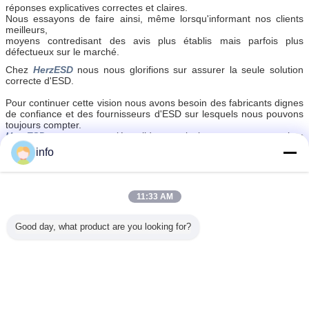
réponses explicatives correctes et claires.
Nous essayons de faire ainsi, même lorsqu'informant nos clients
meilleurs,
moyens contredisant des avis plus établis mais parfois plus
défectueux sur le marché.
Chez
HerzESD
nous nous glorifions sur assurer la seule solution
correcte d'ESD.
Pour continuer cette vision nous avons besoin des fabricants dignes
de confiance et des fournisseurs d'ESD sur lesquels nous pouvons
toujours compter.
HerzESD
est un associé solide et ainsi que nos partenaires
internationaux
info
nous restons forts et vigilants en vue de des améliorations possibles
ou de nouvelles solutions en électricité statique abordante et de
contrôle.
11:33 AM
Sac de barrière d'humidité d'ESD
Étiquettes:
,
Anti charge statique protégeant des sacs
,
Good day, what product are you looking for?
sac de décharge électrostatique
Sac de armature statique