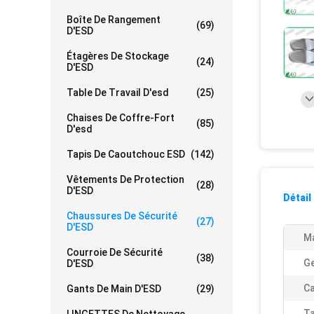
Boîte De Rangement
(69)
D'ESD
Étagères De Stockage
(24)
D'ESD
Table De Travail D'esd
(25)
Chaises De Coffre-Fort
(85)
D'esd
Tapis De Caoutchouc ESD
(142)
Vêtements De Protection
(28)
D'ESD
Détail
Chaussures De Sécurité
(27)
D'ESD
Ma
Courroie De Sécurité
(38)
Ge
D'ESD
Ca
Gants De Main D'ESD
(29)
Ta