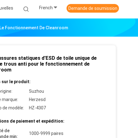
French
uvelles
Demande de soumission
r Le Fonctionnement De Cleanroom
ssures statiques d'ESD de toile unique de
e trous anti pour le fonctionnement de
nroom
 sur le produit:
rigine:
Suzhou
 marque:
Herzesd
 de modèle:
HZ-4307
ions de paiement et expédition:
té de
1000-9999 paires
nde min: