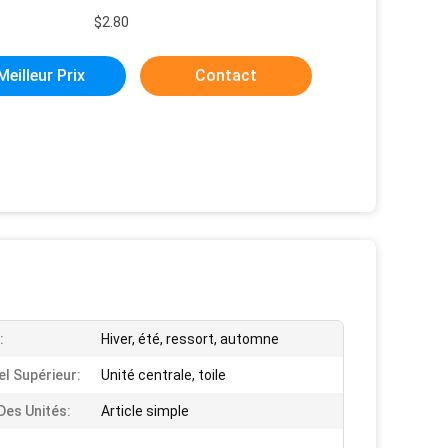
$2.80
Meilleur Prix
Contact
:
Hiver, été, ressort, automne
el Supérieur:
Unité centrale, toile
Des Unités:
Article simple