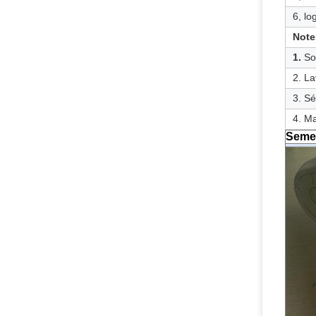
6, lo
Note
1.
So
2. La
3. Sé
4. Ma
Semel