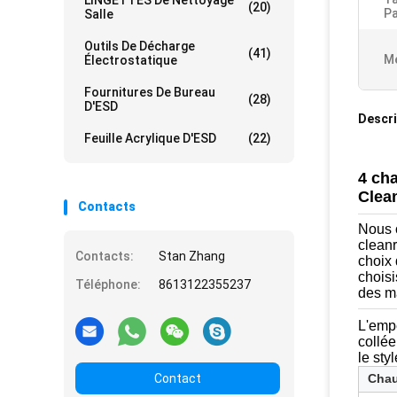
LINGETTES De Nettoyage
(20)
Pa
Salle
Outils De Décharge
(41)
Me
Électrostatique
Fournitures De Bureau
(28)
D'ESD
Descri
Feuille Acrylique D'ESD
(22)
4 cha
Clea
Contacts
Nous 
cleanr
Contacts:
Stan Zhang
choix 
choisi
Téléphone:
8613122355237
des m
L'empe
collée
le styl
Contact
Chau