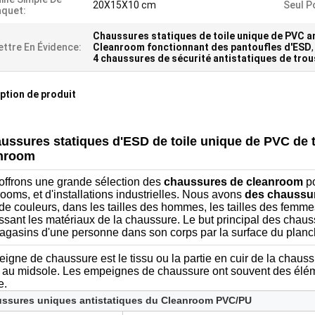
20X15X10 cm
Seul P
quet:
Chaussures statiques de toile unique de PVC a
ttre En Évidence:
Cleanroom fonctionnant des pantoufles d'ESD
,
4 chaussures de sécurité antistatiques de trou
ption de produit
ussures statiques d'ESD de toile unique de PVC de 
nroom
offrons une grande sélection des
chaussures de cleanroom
p
ooms, et d'installations industrielles. Nous avons
des chaussu
de couleurs, dans les tailles des hommes, les tailles des femmes,
ssant les matériaux de
la
chaussure. Le but principal des chaussu
agasins d'une personne dans son corps par la surface du planc
igne de chaussure est le tissu ou la partie en cuir de la chauss
 au midsole. Les empeignes de chaussure ont souvent des éléme
e.
ssures uniques antistatiques du Cleanroom PVC/PU