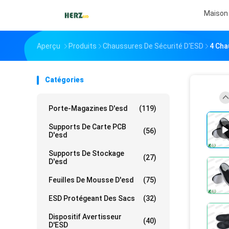
Maison
Aperçu
Produits
Chaussures De Sécurité D'ESD
4 Cha
Catégories
Porte-Magazines D'esd
(119)
Supports De Carte PCB
(56)
D'esd
Supports De Stockage
(27)
D'esd
Feuilles De Mousse D'esd
(75)
ESD Protégeant Des Sacs
(32)
Dispositif Avertisseur
(40)
D'ESD