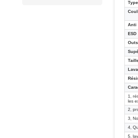
Type
Coul
Anti
ESD
Outs
Supé
Tail
Lava
Rési
Cara
1, ré
les 
2, pr
3, No
4, Qu
5, la