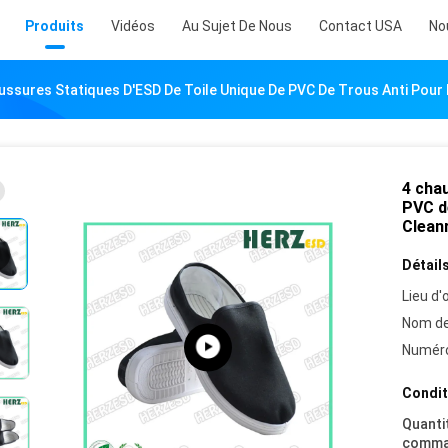
Produits
Vidéos
Au Sujet De Nous
Contact USA
No
ussures Statiques D'ESD De Toile Unique De PVC De Trous Anti Pou
4 chau
PVC d
Clea
Détails
Lieu d'o
Nom de
Numéro
Condit
Quanti
comma