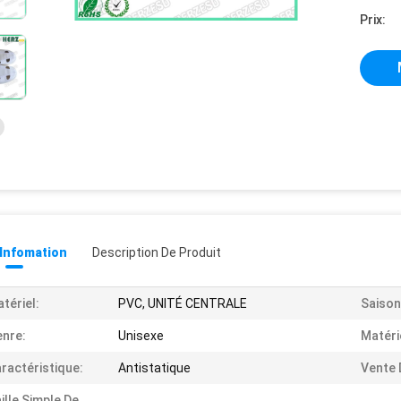
Prix:
 Infomation
Description De Produit
tériel:
PVC, UNITÉ CENTRALE
Saison
nre:
Unisexe
Matéri
ractéristique:
Antistatique
Vente 
ille Simple De