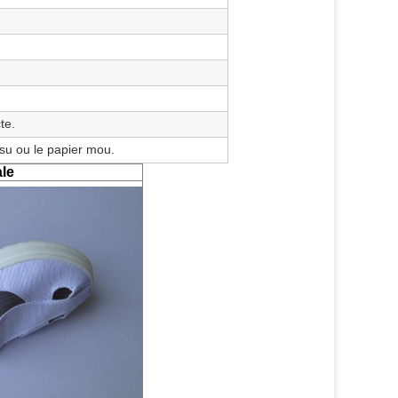
te.
ssu ou le papier mou.
ale