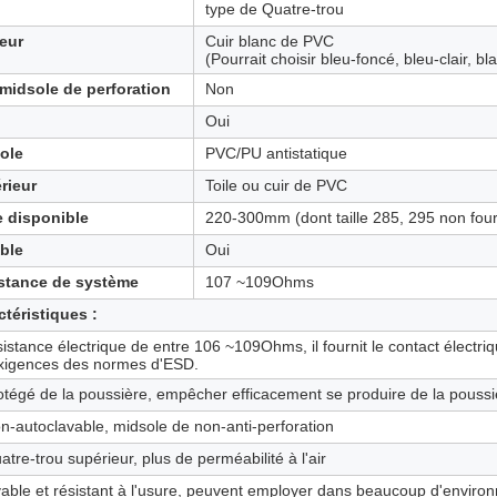
type de Quatre-trou
eur
Cuir blanc de PVC
(Pourrait choisir bleu-foncé, bleu-clair, bl
 midsole de perforation
Non
Oui
ole
PVC/PU antistatique
rieur
Toile ou cuir de PVC
le disponible
220-300mm (dont taille 285, 295 non four
ble
Oui
stance de système
107 ~109Ohms
ctéristiques :
sistance électrique de entre 106 ~109Ohms, il fournit le contact électriq
exigences des normes d'ESD.
otégé de la poussière, empêcher efficacement se produire de la poussi
n-autoclavable, midsole de non-anti-perforation
atre-trou supérieur, plus de perméabilité à l'air
vable et résistant à l'usure, peuvent employer dans beaucoup d'envir