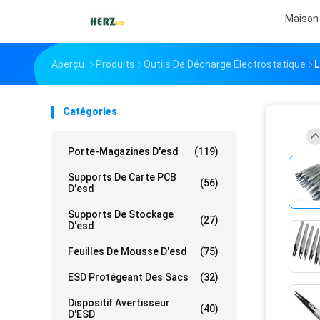
Maison
Aperçu
Produits
Outils De Décharge Électrostatique
L
Catégories
Porte-Magazines D'esd
(119)
Supports De Carte PCB
(56)
D'esd
Supports De Stockage
(27)
D'esd
Feuilles De Mousse D'esd
(75)
ESD Protégeant Des Sacs
(32)
Dispositif Avertisseur
(40)
D'ESD