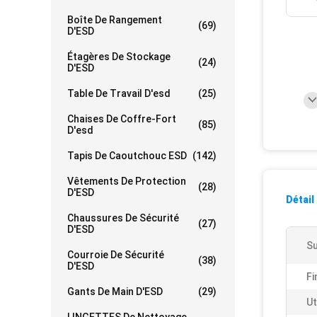
Boîte De Rangement
(69)
D'ESD
Étagères De Stockage
(24)
D'ESD
Table De Travail D'esd
(25)
Chaises De Coffre-Fort
(85)
D'esd
Tapis De Caoutchouc ESD
(142)
Vêtements De Protection
(28)
D'ESD
Détail
Chaussures De Sécurité
(27)
D'ESD
Su
Courroie De Sécurité
(38)
D'ESD
Fi
Gants De Main D'ESD
(29)
Ut