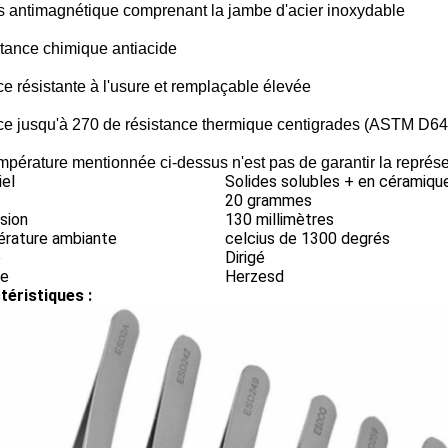
ps antimagnétique comprenant la jambe d'acier inoxydable
stance chimique antiacide
ce résistante à l'usure et remplaçable élevée
uce jusqu'à 270 de résistance thermique centigrades (ASTM D64
empérature mentionnée ci-dessus n'est pas de garantir la représe
iel
Solides solubles + en céramiqu
20 grammes
sion
130 millimètres
rature ambiante
celcius de 1300 degrés
e
Dirigé
ue
Herzesd
téristiques :