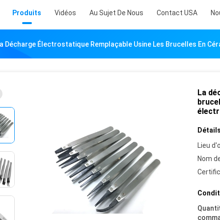
Produits
Vidéos
Au Sujet De Nous
Contact USA
No
a Décharge Électrostatique Remplaçable Usine Les Brucelles En Cér
La dé
bruce
élect
Détails
Lieu d'o
Nom de
Certifi
Condit
Quanti
comma