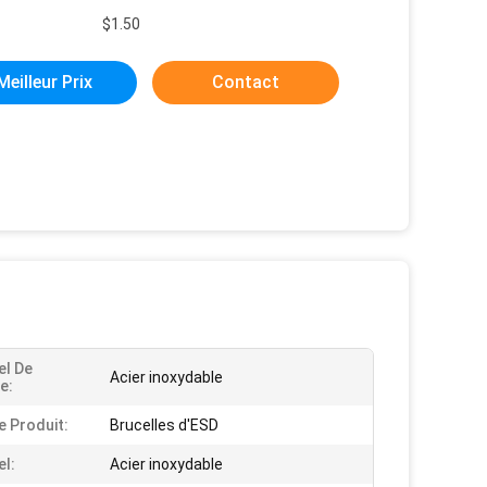
$1.50
Meilleur Prix
Contact
el De
Acier inoxydable
e:
 Produit:
Brucelles d'ESD
el:
Acier inoxydable