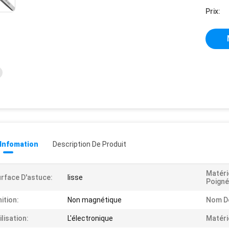
Prix:
 Infomation
Description De Produit
Matéri
rface D'astuce:
lisse
Poigné
nition:
Non magnétique
Nom De
ilisation:
L'électronique
Matéri