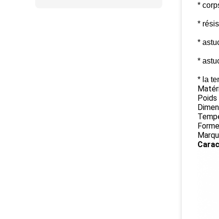
* cor
* rési
* astu
* ast
* la t
Matér
Poids
Dimen
Tempé
Form
Marq
Carac