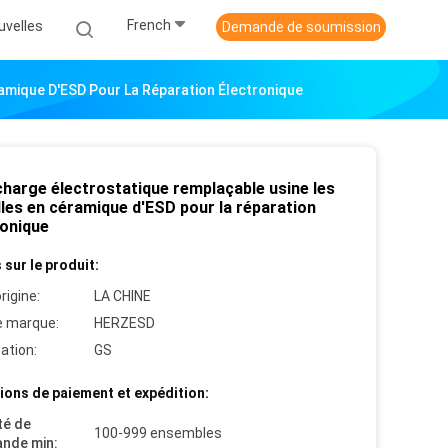
French
uvelles
Demande de soumission
amique D'ESD Pour La Réparation Électronique
charge électrostatique remplaçable usine les
lles en céramique d'ESD pour la réparation
ronique
 sur le produit:
rigine:
LA CHINE
 marque:
HERZESD
cation:
GS
ions de paiement et expédition:
té de
100-999 ensembles
nde min: