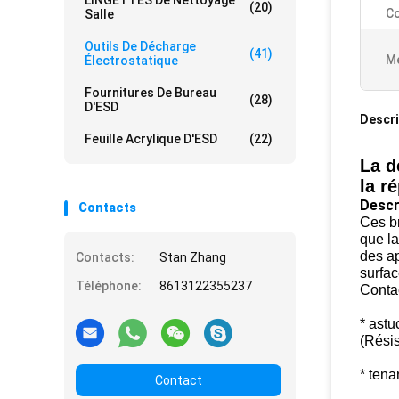
LINGETTES De Nettoyage
(20)
Co
Salle
Outils De Décharge
(41)
Me
Électrostatique
Fournitures De Bureau
(28)
D'ESD
Descri
Feuille Acrylique D'ESD
(22)
La d
la r
Descr
Contacts
Ces br
que la
des ap
Contacts:
Stan Zhang
surfac
Téléphone:
8613122355237
Contac
* astu
(Résis
* tena
Contact