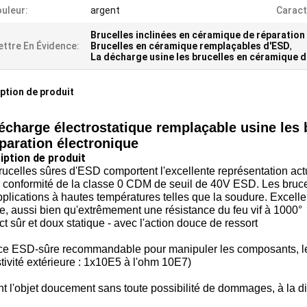
uleur:
argent
Caract
Brucelles inclinées en céramique de réparation
ttre En Évidence:
Brucelles en céramique remplaçables d'ESD
,
La décharge usine les brucelles en céramique 
ption de produit
écharge électrostatique remplaçable usine les
éparation électronique
iption de produit
ucelles sûres d'ESD comportent l'excellente représentation ac
 conformité de la classe 0 CDM de seuil de 40V ESD. Les bruce
plications à hautes températures telles que la soudure. Excellen
e, aussi bien qu'extrêmement une résistance du feu vif à 1000°
t sûr et doux statique - avec l'action douce de ressort
ce ESD-sûre recommandable pour manipuler les composants, le pla
tivité extérieure : 1x10E5 à l'ohm 10E7)
nt l'objet doucement sans toute possibilité de dommages, à la d