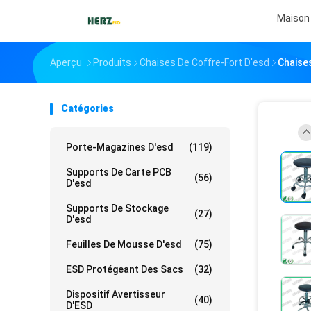
Maison
Aperçu
Produits
Chaises De Coffre-Fort D'esd
Chaises
Catégories
Porte-Magazines D'esd
(119)
Supports De Carte PCB
(56)
D'esd
Supports De Stockage
(27)
D'esd
Feuilles De Mousse D'esd
(75)
ESD Protégeant Des Sacs
(32)
Dispositif Avertisseur
(40)
D'ESD