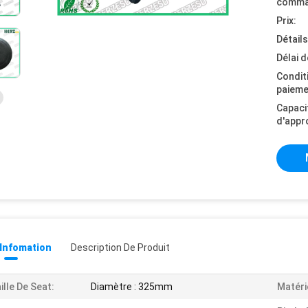
comma
Prix:
Détail
Délai d
Condit
paieme
Capaci
d'appr
 Infomation
Description De Produit
ille De Seat:
Diamètre : 325mm
Matérie