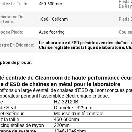
Pieds 
ustez La Taille:
450-600mm
De Ray
sistance De
10e6-10e9ohm
Pieds 
ystème:
pose Pieds:
Avec footring
Couleu
Le laboratoire d'ESD préside avec des chaînes 
ttre En Évidence:
Chaise réglable antistatique de laboratoire
,
Ch
ption de produit
té centrale de Cleanroom de haute performance écum
e d'ESD de chaînes en métal pour le laboratoire
ffrons un large éventail de chaises d'ESD qui sont conçues pou
'opérateur pendant l'assemblée électronique critique.
le
HZ-32120B
 de Seat
Diamètre : 325mm
el extérieur
Mousse d'unité centrale
z la taille
450-600mm
cinq étoiles de rayon
220mm
tance de système
10e6-10e9ohm