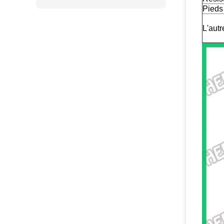
Pieds
L'autr