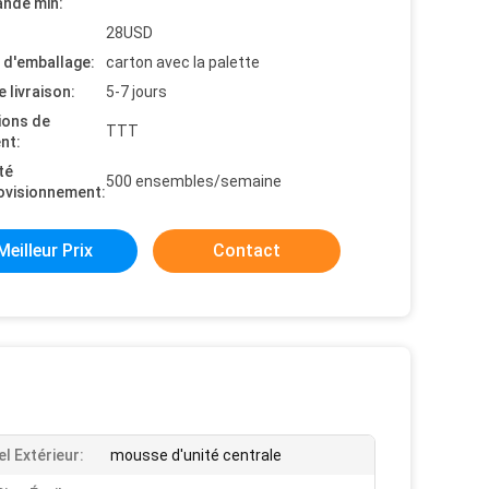
nde min:
28USD
s d'emballage:
carton avec la palette
e livraison:
5-7 jours
ions de
TTT
nt:
té
500 ensembles/semaine
ovisionnement:
Meilleur Prix
Contact
l Extérieur:
mousse d'unité centrale