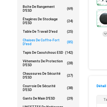
Boîte De Rangement
(69)
D'ESD
Étagères De Stockage
(24)
D'ESD
Table De Travail D'esd
(25)
Chaises De Coffre-Fort
(85)
D'esd
Tapis De Caoutchouc ESD
(142)
Vêtements De Protection
(28)
D'ESD
Chaussures De Sécurité
(27)
D'ESD
Courroie De Sécurité
Détail
(38)
D'ESD
Gants De Main D'ESD
(29)
Ta