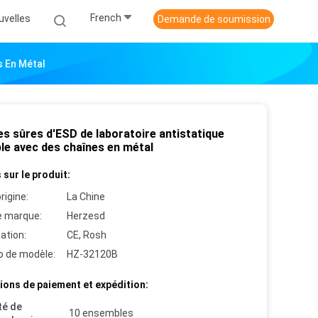
French
uvelles
Demande de soumission
s En Métal
es sûres d'ESD de laboratoire antistatique
ble avec des chaînes en métal
 sur le produit:
rigine:
La Chine
 marque:
Herzesd
cation:
CE, Rosh
 de modèle:
HZ-32120B
ions de paiement et expédition:
té de
10 ensembles