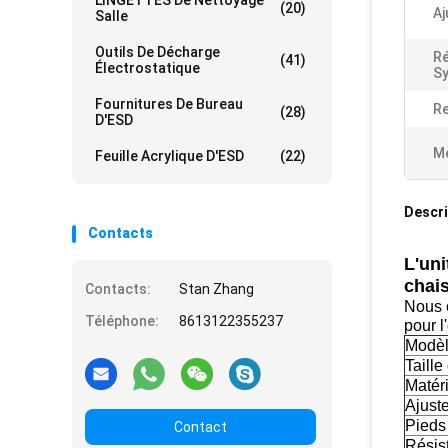
LINGETTES De Nettoyage
(20)
Aj
Salle
Outils De Décharge
Ré
(41)
Électrostatique
S
Fournitures De Bureau
Re
(28)
D'ESD
Me
Feuille Acrylique D'ESD
(22)
Descri
Contacts
L'uni
chais
Contacts:
Stan Zhang
Nous o
Téléphone:
8613122355237
pour l
Modè
Taille
Matéri
Ajuste
Pieds 
Contact
Résis