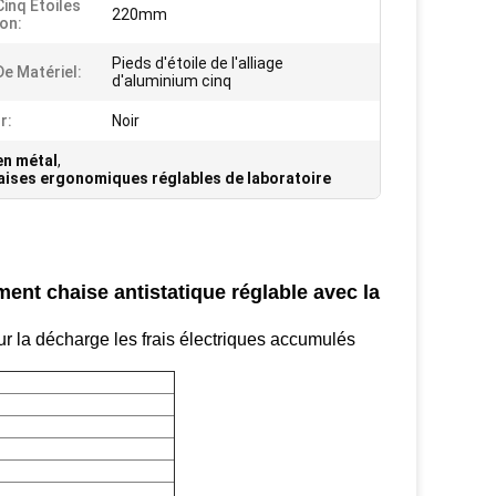
Cinq Étoiles
220mm
on:
Pieds d'étoile de l'alliage
De Matériel:
d'aluminium cinq
r:
Noir
en métal
,
aises ergonomiques réglables de laboratoire
ent chaise antistatique réglable avec la
r la décharge les frais électriques accumulés