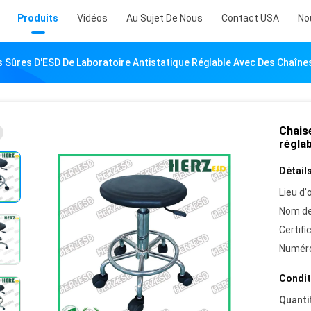
Produits
Vidéos
Au Sujet De Nous
Contact USA
No
 Sûres D'ESD De Laboratoire Antistatique Réglable Avec Des Chaîne
Chais
régla
Détails
Lieu d'o
Nom de
Certifi
Numéro
Condit
Quanti