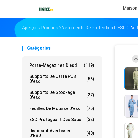
Maison
Aperçu
Produits
Vêtements De Protection D'ESD
L'an
Catégories
Porte-Magazines D'esd
(119)
Supports De Carte PCB
(56)
D'esd
Supports De Stockage
(27)
D'esd
Feuilles De Mousse D'esd
(75)
ESD Protégeant Des Sacs
(32)
Dispositif Avertisseur
(40)
D'ESD