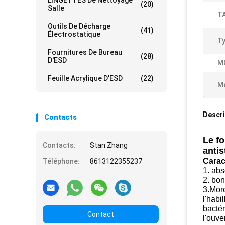
LINGETTES De Nettoyage
(20)
Salle
TA
Outils De Décharge
(41)
Électrostatique
Ty
Fournitures De Bureau
(28)
D'ESD
M
Feuille Acrylique D'ESD
(22)
Me
Descri
Contacts
Le fo
Contacts:
Stan Zhang
antis
Carac
Téléphone:
8613122355237
1. abs
2. bon
3.More
l'habi
bactér
Contact
l'ouve