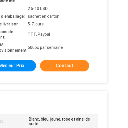
nde min:
2.5-10 USD
s d'emballage:
sachet en carton
e livraison:
5-7 jours
ions de
TTT, Paypal
nt:
té
500pc par semaine
ovisionnement:
Meilleur Prix
Contact
Blanc, bleu, jaune, rose et ainsi de
r:
suite