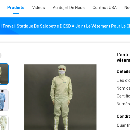
Produits
Vidéos
Au Sujet De Nous
Contact USA
No
ti Travail Statique De Salopette D'ESD A Joint Le Vêtement Pour Le
L'anti
vêtem
Détails
Lieu d'o
Nom de
Certifi
Numéro
Condit
Quanti