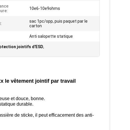
ance
10e6-10e9ohms
eure:
sac 1pc/opp, puis paquet par le
:
carton
Anti salopette statique
tection jointifs d'ESD
,
e vêtement jointif par travail
ineuse et douce, bonne.
statique durable.
ssière de sticke, il peut efficacement des anti-