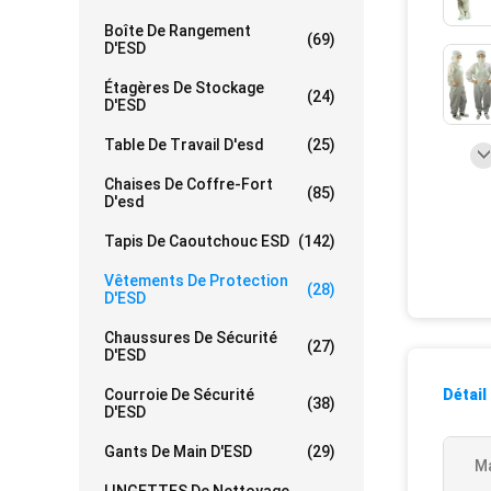
Boîte De Rangement
(69)
D'ESD
Étagères De Stockage
(24)
D'ESD
Table De Travail D'esd
(25)
Chaises De Coffre-Fort
(85)
D'esd
Tapis De Caoutchouc ESD
(142)
Vêtements De Protection
(28)
D'ESD
Chaussures De Sécurité
(27)
D'ESD
Courroie De Sécurité
Détail
(38)
D'ESD
Gants De Main D'ESD
(29)
Ma