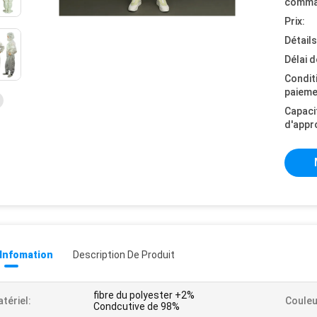
comma
Prix:
Détail
Délai d
Condit
paieme
Capaci
d'appr
 Infomation
Description De Produit
fibre du polyester +2%
tériel:
Couleu
Condcutive de 98%