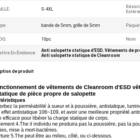
Résist
ILLE:
S-4XL
Extéri
pe:
bande de 5mm, grille de 5mm
Paquet
OQ:
10pc
Nom:
Anti salopette statique d'ESD
,
Vêtements de pro
ttre En Évidence:
Anti salopette statique de Cleanroom
ption de produit
nctionnement de vêtements de Cleanroom d'ESD vêtx l
tatique de pièce propre de salopette
téristiques
orbez la perméabilité à sueur et à poussière, antistatique, lum
 effet antistatique 106~109, et avoir une meilleure propriété anti
 efficace pour libérer la charge statique de corps.
llement 4.The il individu ne produira pas la poussière, pas la pou
ies, mise à mort-bactéries.
rture 5.The peut être au milieu, côté, ou ci-dessous.