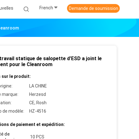
French
uvelles
Demande de soumission
 Cleanroom
 travail statique de salopette d'ESD a joint le
ent pour le Cleanroom
 sur le produit:
rigine:
LA CHINE
 marque:
Herzesd
cation:
CE, Rosh
 de modèle:
HZ-4516
ions de paiement et expédition:
té de
10 PCS