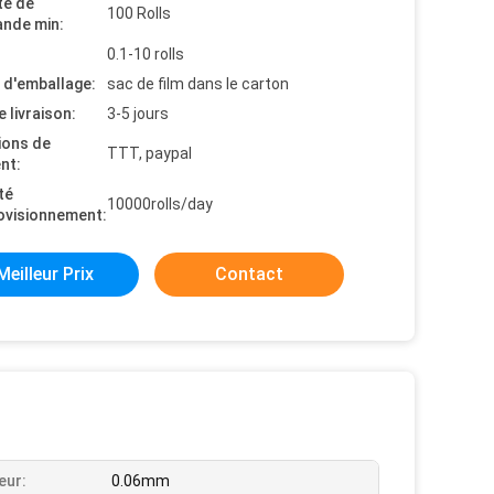
té de
100 Rolls
nde min:
0.1-10 rolls
s d'emballage:
sac de film dans le carton
e livraison:
3-5 jours
ions de
TTT, paypal
nt:
té
10000rolls/day
ovisionnement:
Meilleur Prix
Contact
eur:
0.06mm