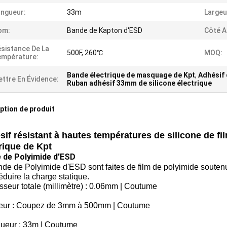
ngueur:
33m
Largeu
om:
Bande de Kapton d'ESD
Côté A
sistance De La
500F, 260℃
MOQ:
empérature:
Bande électrique de masquage de Kpt
,
Adhésif 
ttre En Évidence:
Ruban adhésif 33mm de silicone électrique
ption de produit
if résistant à hautes températures de silicone de f
rique de Kpt
 de Polyimide d'ESD
de de Polyimide d'ESD sont faites de film de polyimide soutenu 
éduire la charge statique.
sseur totale (millimètre) : 0.06mm | Coutume
geur : Coupez de 3mm à 500mm | Coutume
gueur : 33m | Coutume