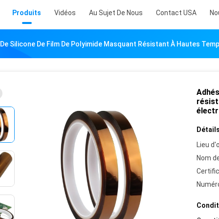
Produits
Vidéos
Au Sujet De Nous
Contact USA
No
 De Silicone De Film De Polyimide Masquant Résistant À Hautes Tem
Adhési
résis
électr
Détails
Lieu d'o
Nom de
Certifi
Numéro
Condit