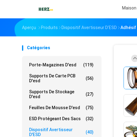
Maison
Aperçu
Produits
Dispositif Avertisseur D'ESD
Adhésif
Catégories
Porte-Magazines D'esd
(119)
Supports De Carte PCB
(56)
D'esd
Supports De Stockage
(27)
D'esd
Feuilles De Mousse D'esd
(75)
ESD Protégeant Des Sacs
(32)
Dispositif Avertisseur
(40)
D'ESD