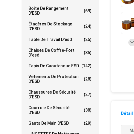
Boîte De Rangement
(69)
D'ESD
Étagères De Stockage
(24)
D'ESD
Table De Travail D'esd
(25)
Chaises De Coffre-Fort
(85)
D'esd
Tapis De Caoutchouc ESD
(142)
Vêtements De Protection
(28)
D'ESD
Chaussures De Sécurité
(27)
D'ESD
Courroie De Sécurité
(38)
D'ESD
Détail
Gants De Main D'ESD
(29)
Ma