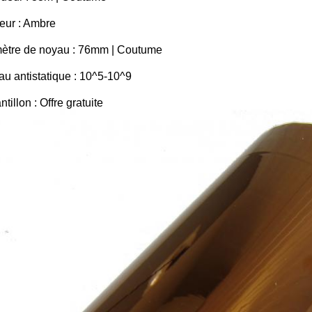
eur : Ambre
mètre de noyau : 76mm | Coutume
au antistatique : 10^5-10^9
ntillon : Offre gratuite