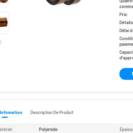
Quanti
comma
Prix:
Détail
Délai d
Condit
paieme
Capaci
d'appr
 Infomation
Description De Produit
tériel:
Polyimide
Épaiss