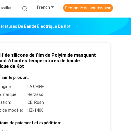
French
uvelles
Demande de soumission
pératures De Bande Électrique De Kpt
f de silicone de film de Polyimide masquant
tant à hautes températures de bande
ique de Kpt
 sur le produit:
rigine:
LA CHINE
 marque:
Herzesd
cation:
CE, Rosh
 de modèle:
HZ-1406
ions de paiement et expédition: