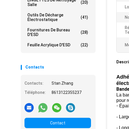
LINGETTES De Nettoyage
(20)
Salle
Lo
Outils De Décharge
(41)
N
Électrostatique
Ré
Fournitures De Bureau
(28)
T
D'ESD
Feuille Acrylique D'ESD
(22)
Me
Descri
Contacts
Adhés
élect
Contacts:
Stan Zhang
Bande
Téléphone:
8613122355237
La ban
pour r
-
Épai
- Lar
Contact
- Lon