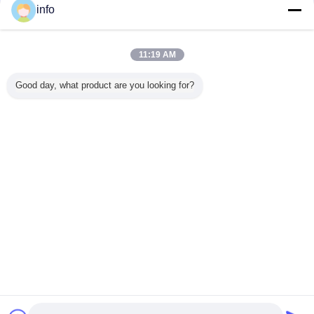
info
11:19 AM
Good day, what product are you looking for?
FAQ
Q : 1, pourquoi vous avoir besoin d'ESD pour se
protéger pour votre chaîne de production ?
* les composants électroniques ou les assemblées en danger des décharges
électrostatiques (ESD) sont parmi ces éléments sensibles qui peuvent être
détruit ou endommagé si les niveaux autorisés de l'énergie actuelle ou d'impact
sont dépassés.
* en règle générale, ce sont toujours les composants semi-conducteurs et sont
plus également les éléments épais- et en couche mince de construction. Ce
type de
l'élément de construction est en grande partie endommagé par traiter mal
humain. Un être humain peut charger plusieurs milliers de volts juste par
marche. Une décharge peut être sentie par des humains d'approximativement
2000-3000 V, un courant qui est déjà bien au-dessus du “seuil de tolérance”