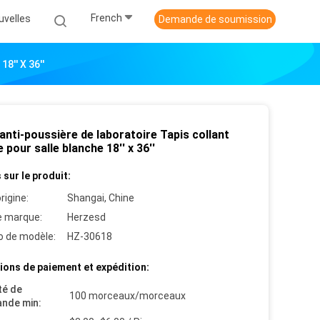
French
uvelles
Demande de soumission
8'' X 36''
anti-poussière de laboratoire Tapis collant
e pour salle blanche 18'' x 36''
 sur le produit:
rigine:
Shangai, Chine
 marque:
Herzesd
 de modèle:
HZ-30618
ions de paiement et expédition:
té de
100 morceaux/morceaux
nde min: