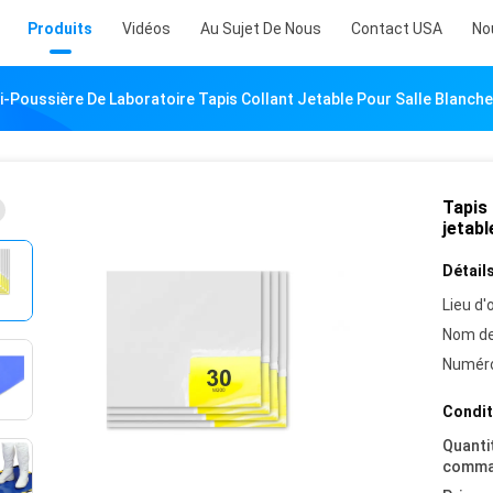
Produits
Vidéos
Au Sujet De Nous
Contact USA
No
i-Poussière De Laboratoire Tapis Collant Jetable Pour Salle Blanche 1
Tapis 
jetabl
Détails
Lieu d'o
Nom de
Numéro
Condit
Quanti
comma