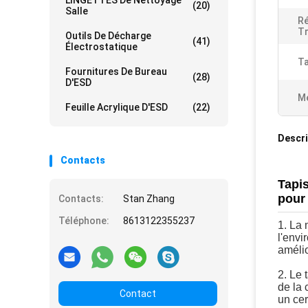
LINGETTES De Nettoyage
(20)
Salle
Ré
Tr
Outils De Décharge
(41)
Électrostatique
Ta
Fournitures De Bureau
(28)
D'ESD
Me
Feuille Acrylique D'ESD
(22)
Descri
Contacts
Tapis
pour 
Contacts:
Stan Zhang
Téléphone:
8613122355237
1. La 
l'envi
amélio
2. Le 
de la 
Contact
un cer