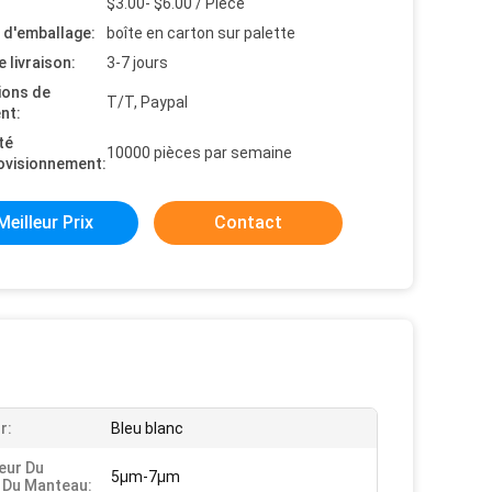
$3.00- $6.00 / Piece
s d'emballage:
boîte en carton sur palette
e livraison:
3-7 jours
ions de
T/T, Paypal
nt:
té
10000 pièces par semaine
ovisionnement:
Meilleur Prix
Contact
r:
Bleu blanc
eur Du
5μm-7μm
 Du Manteau: