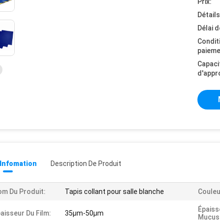
Prix:
Détail
Délai d
Condit
paieme
Capaci
d'appr
 Infomation
Description De Produit
m Du Produit:
Tapis collant pour salle blanche
Couleu
Épaiss
aisseur Du Film:
35μm-50μm
Mucus