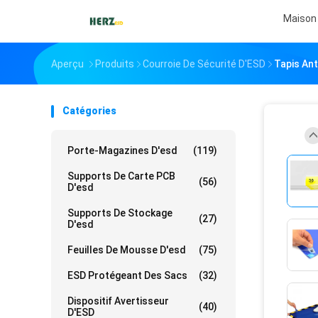
Maison
Aperçu
Produits
Courroie De Sécurité D'ESD
Tapis Ant
Catégories
Porte-Magazines D'esd
(119)
Supports De Carte PCB
(56)
D'esd
Supports De Stockage
(27)
D'esd
Feuilles De Mousse D'esd
(75)
ESD Protégeant Des Sacs
(32)
Dispositif Avertisseur
(40)
D'ESD