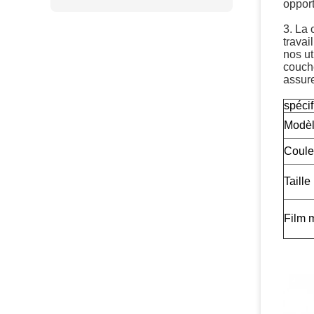
opport
3. La 
travai
nos ut
couche
assure
spécif
Modè
Coule
Taille
Film m