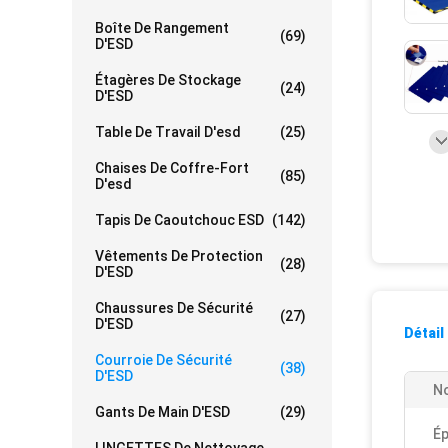
Boîte De Rangement
(69)
D'ESD
Étagères De Stockage
(24)
D'ESD
Table De Travail D'esd
(25)
Chaises De Coffre-Fort
(85)
D'esd
Tapis De Caoutchouc ESD
(142)
Vêtements De Protection
(28)
D'ESD
Chaussures De Sécurité
(27)
D'ESD
Détail
Courroie De Sécurité
(38)
D'ESD
No
Gants De Main D'ESD
(29)
Ép