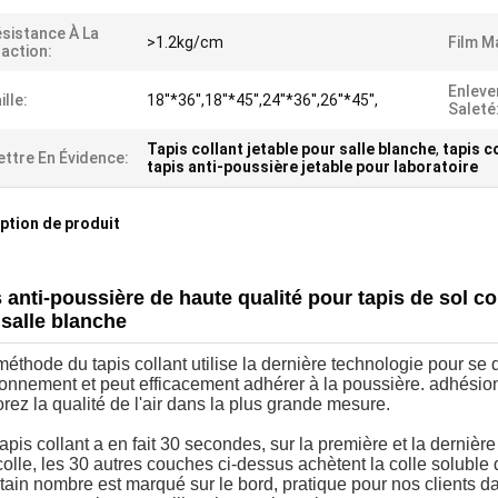
sistance À La
>1.2kg/cm
Film Ma
action:
Enlever
ille:
18''*36'',18''*45'',24''*36'',26''*45'',
Saleté
Tapis collant jetable pour salle blanche
,
tapis co
ttre En Évidence:
tapis anti-poussière jetable pour laboratoire
ption de produit
 anti-poussière de haute qualité pour tapis de sol col
salle blanche
méthode du tapis collant utilise la dernière technologie pour se
ronnement et peut efficacement adhérer à la poussière. adhésion.L
rez la qualité de l'air dans la plus grande mesure.
tapis collant a en fait 30 secondes, sur la première et la dernièr
colle, les 30 autres couches ci-dessus achètent la colle soluble
tain nombre est marqué sur le bord, pratique pour nos clients d