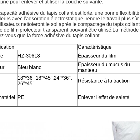
une pour enlever et utiliser la couche suivante.
capacité adhésive du tapis collant est forte, une bonne flexibilit
lleurs avec l'adsorption électrostatique, rendre le travail plus sûr
ilisateurs nettoieront le sol après le compactage du tapis collant 
 de film protecteur transparent pouvant être utilisé.La méthode e
z-vous que la force adhésive du tapis collant.
ication
Caractéristique
le
HZ-30618
Épaisseur du film
Épaisseur du mucus du
ur
Bleu blanc
manteau
18''*36'',18''*45'',24''*36'',
Résistance à la traction
26''*45'',
atériel
PE
Enlever l'effet de saleté