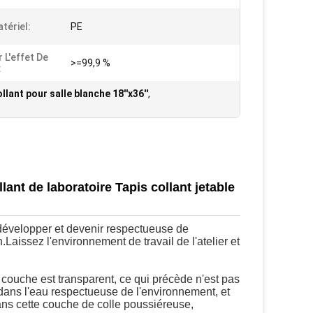
tériel:
PE
 L'effet De
>=99,9 %
:
llant pour salle blanche 18''x36''
,
lant de laboratoire Tapis collant jetable
 développer et devenir respectueuse de 
aissez l'environnement de travail de l'atelier et 
e couche est transparent, ce qui précède n'est pas 
 dans l'eau respectueuse de l'environnement, et 
ans cette couche de colle poussiéreuse, 