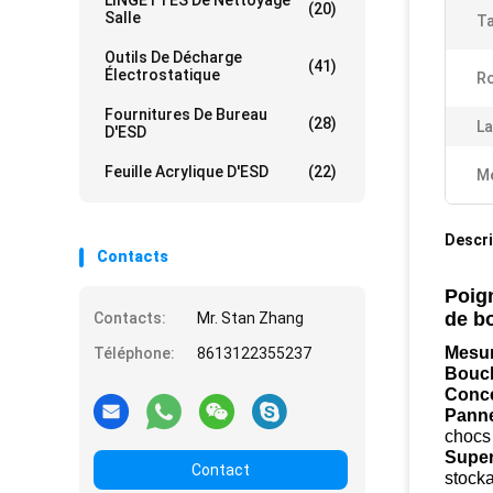
LINGETTES De Nettoyage
(20)
Salle
Ta
Outils De Décharge
(41)
Électrostatique
R
Fournitures De Bureau
(28)
La
D'ESD
Feuille Acrylique D'ESD
(22)
Me
Descri
Contacts
Poign
de b
Contacts:
Mr. Stan Zhang
Mesur
Téléphone:
8613122355237
Bouch
Conce
Panne
chocs 
Super
Contact
stock