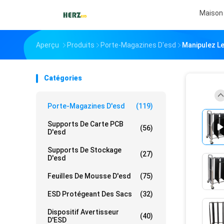
Maison
Aperçu
Produits
Porte-Magazines D'esd
Manipulez Le
Catégories
Porte-Magazines D'esd
(119)
Supports De Carte PCB
(56)
D'esd
Supports De Stockage
(27)
D'esd
Feuilles De Mousse D'esd
(75)
ESD Protégeant Des Sacs
(32)
Dispositif Avertisseur
(40)
D'ESD