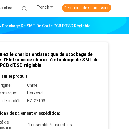
French
uvelles
Demande de soumission
t À Stockage De SMT De Carte PCB D'ESD Réglable
lez le chariot antistatique de stockage de
e d'Eletronic de chariot à stockage de SMT de
 PCB d'ESD réglable
 sur le produit:
rigine:
Chine
 marque:
Herzesd
 de modèle:
HZ-27103
ions de paiement et expédition:
té de
1 ensemble/ensembles
nde min: