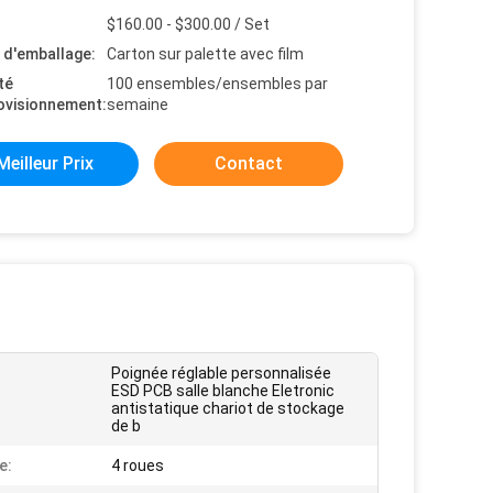
$160.00 - $300.00 / Set
s d'emballage:
Carton sur palette avec film
té
100 ensembles/ensembles par
ovisionnement:
semaine
Meilleur Prix
Contact
Poignée réglable personnalisée
ESD PCB salle blanche Eletronic
antistatique chariot de stockage
de b
e:
4 roues