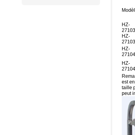
Modè
HZ-
2710
HZ-
2710
HZ-
2710
HZ-
2710
Remar
est en
taille
peut i