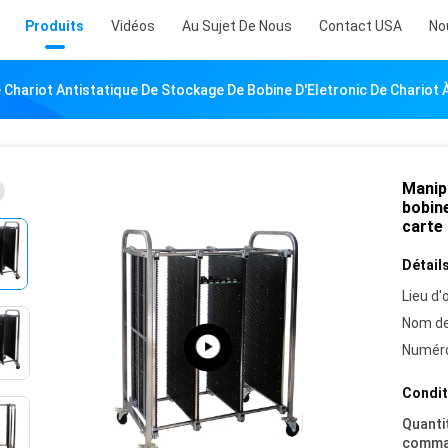
Produits
Vidéos
Au Sujet De Nous
Contact USA
No
 Chariot Antistatique De Stockage De Bobine D'Eletronic De Chario
Manipu
bobin
carte
Détails
Lieu d'o
Nom de
Numéro
Condit
Quanti
comma