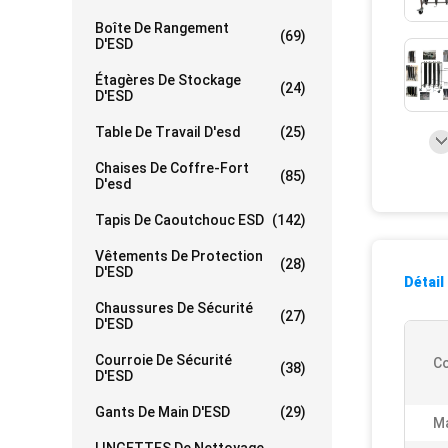
Boîte De Rangement
(69)
D'ESD
Étagères De Stockage
(24)
D'ESD
Table De Travail D'esd
(25)
Chaises De Coffre-Fort
(85)
D'esd
Tapis De Caoutchouc ESD
(142)
Vêtements De Protection
(28)
D'ESD
Détail
Chaussures De Sécurité
(27)
D'ESD
Courroie De Sécurité
Co
(38)
D'ESD
Gants De Main D'ESD
(29)
Ma