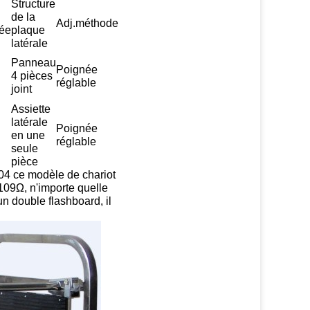
Structure
de la
Adj.méthode
ée
plaque
latérale
Panneau
Poignée
4 pièces
réglable
joint
Assiette
latérale
Poignée
en une
réglable
seule
pièce
04 ce modèle de chariot
-109Ω, n'importe quelle
un double flashboard, il