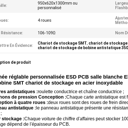
950x620x1300mm ou
Largeu
ille:
personnalisé
Flashb
Ajuste
oues:
4 roues
Métho
 Résistance:
106-109Ω
Nom Du
Chariot de stockage SMT
,
chariot de stockage
ttre En Évidence:
chariot de stockage de bobine antistatique 3
ption de produit
ée réglable personnalisée ESD PCB salle blanche El
obine SMT chariot de stockage en acier inoxydable
es antistatiques :
roulette conductrice et chaîne conductrice ;
ons de pression Conception :
Chaque carte antistatique est f
ption à quatre roues :
deux roues sont des roues de frein direc
au antistatique :
le panneau antistatique présente une résista
;
 stockage :
Chaque voiture de chiffre d'affaires peut stocker
age dépend de l'épaisseur du PCB.