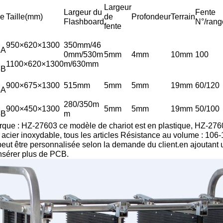
Largeur
Largeur du
Fente
le
Taille(mm)
de
Profondeur
Terrain
Flashboard
N°/rang
fente
950×620×1300
350mm/46
3A
0mm/530m
5mm
4mm
10mm
100
1100×620×1300
m/630mm
3B
900×675×1300
515mm
5mm
5mm
19mm
60/120
4A
280/350m
900×450×1300
5mm
5mm
19mm
50/100
4B
m
que : HZ-27603 ce modèle de chariot est en plastique, HZ-276
 acier inoxydable, tous les articles Résistance au volume : 106
 peut être personnalisée selon la demande du client.en ajoutant 
nsérer plus de PCB.