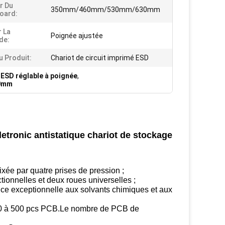
r Du
350mm/460mm/530mm/630mm
oard:
r La
Poignée ajustée
de:
 Produit:
Chariot de circuit imprimé ESD
 ESD réglable à poignée
,
50mm
etronic antistatique chariot de stockage
ixée par quatre prises de pression ;
tionnelles et deux roues universelles ;
nce exceptionnelle aux solvants chimiques et aux
 100 à 500 pcs PCB.Le nombre de PCB de