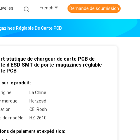
French
uvelles
Demande de soumission
gazines Réglable De Carte PCB
rt statique de chargeur de carte PCB de
ité d'ESD SMT de porte-magazines réglable
rte PCB
 sur le produit:
rigine:
La Chine
 marque:
Herzesd
cation:
CE, Rosh
 de modèle:
HZ-2610
ions de paiement et expédition: