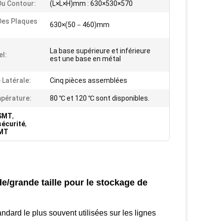
 Du Contour:
(L×L×H)mm : 630×530×570
 Des Plaques
630×(50－460)mm
La base supérieure et inférieure
el:
est une base en métal
 Latérale:
Cinq pièces assemblées
pérature:
80 ℃ et 120 ℃ sont disponibles.
 SMT
,
sécurité
,
SMT
e/grande taille pour le stockage de
dard le plus souvent utilisées sur les lignes