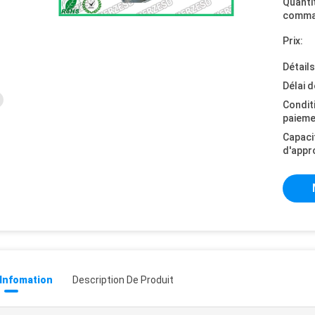
Quanti
comma
Prix:
Détail
Délai d
Condit
paieme
Capaci
d'appr
 Infomation
Description De Produit