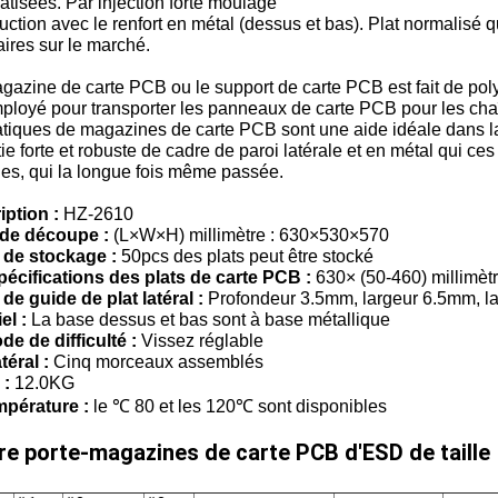
tisées. Par injection forte moulage
uction avec le renfort en métal (dessus et bas). Plat normalisé 
ires sur le marché.
azine de carte PCB ou le support de carte PCB est fait de pol
mployé pour transporter les panneaux de carte PCB pour les ch
atiques de magazines de carte PCB sont une aide idéale dans l
ie forte et robuste de cadre de paroi latérale et en métal qui 
es, qui la longue fois même passée.
iption :
HZ-2610
e de découpe :
(L×W×H) millimètre : 630×530×570
 de stockage :
50pcs des plats peut être stocké
pécifications des plats de carte PCB :
630× (50-460) millimèt
de guide de plat latéral :
Profondeur 3.5mm, largeur 6.5mm, 
el :
La base dessus et bas sont à base métallique
e de difficulté :
Vissez réglable
téral :
Cinq morceaux assemblés
 :
12.0KG
mpérature :
le ℃ 80 et les 120℃ sont disponibles
tre porte-magazines de carte PCB d'ESD de taille