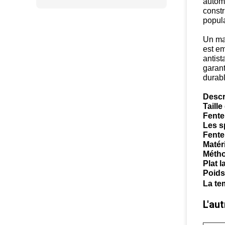
automa
constr
popula
Un mag
est e
antist
garant
durabl
Descr
Taill
Fente
Les s
Fente 
Matéri
Méthod
Plat la
Poids
La te
L'au