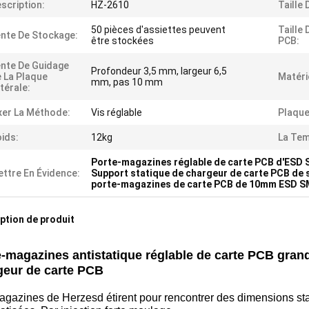
scription:
HZ-2610
Taille
50 pièces d'assiettes peuvent
Taille
nte De Stockage:
être stockées
PCB:
nte De Guidage
Profondeur 3,5 mm, largeur 6,5
 La Plaque
Matéri
mm, pas 10 mm
térale:
xer La Méthode:
Vis réglable
Plaque
ids:
12kg
La Tem
Porte-magazines réglable de carte PCB d'ESD
ttre En Évidence:
Support statique de chargeur de carte PCB de 
porte-magazines de carte PCB de 10mm ESD 
ption de produit
-magazines antistatique réglable de carte PCB grand
geur de carte PCB
gazines de Herzesd étirent pour rencontrer des dimensions stan