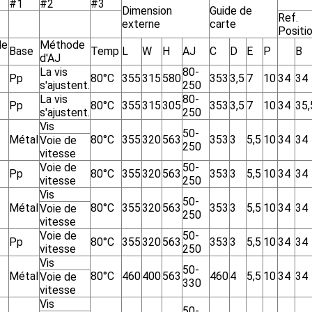
#1
#2
#3
Dimension
Guide de
Ref.
externe
carte
Positi
le
Méthode
Base
Temp
L
W
H
AJ
C
D
E
P
B
d'AJ
La vis
80-
Pp
80°C
355
315
580
353
3,5
7
10
34
34
s'ajustent.
250
La vis
80-
Pp
80°C
355
315
305
353
3,5
7
10
34
35,
s'ajustent.
250
Vis
50-
Métal
80°C
355
320
563
353
3
5,5
10
34
34
Voie de
250
vitesse
Voie de
50-
Pp
80°C
355
320
563
353
3
5,5
10
34
34
vitesse
250
Vis
50-
Métal
80°C
355
320
563
353
3
5,5
10
34
34
Voie de
250
vitesse
Voie de
50-
Pp
80°C
355
320
563
353
3
5,5
10
34
34
vitesse
250
Vis
50-
Métal
80°C
460
400
563
460
4
5,5
10
34
34
Voie de
330
vitesse
Vis
50-