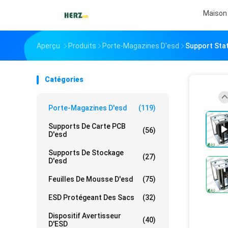
Maison
Aperçu
Produits
Porte-Magazines D'esd
Support Sta
Catégories
Porte-Magazines D'esd
(119)
Supports De Carte PCB
(56)
D'esd
Supports De Stockage
(27)
D'esd
Feuilles De Mousse D'esd
(75)
ESD Protégeant Des Sacs
(32)
Dispositif Avertisseur
(40)
D'ESD