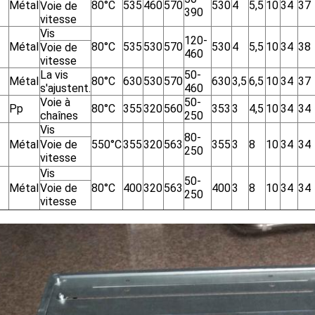
Métal
80°C
535
460
570
530
4
5,5
10
34
37
Voie de
390
vitesse
Vis
120-
Métal
80°C
535
530
570
530
4
5,5
10
34
38
Voie de
460
vitesse
La vis
50-
Métal
80°C
630
530
570
630
3,5
6,5
10
34
37
s'ajustent.
460
Voie à
50-
Pp
80°C
355
320
560
353
3
4,5
10
34
34
chaînes
250
Vis
80-
Métal
Voie de
550°C
355
320
563
355
3
8
10
34
34
250
vitesse
Vis
50-
Métal
Voie de
80°C
400
320
563
400
3
8
10
34
34
250
vitesse