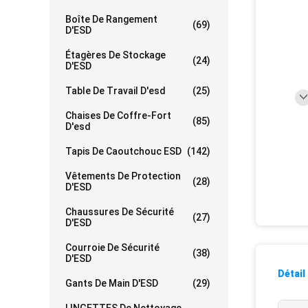
Boîte De Rangement
(69)
D'ESD
Étagères De Stockage
(24)
D'ESD
Table De Travail D'esd
(25)
Chaises De Coffre-Fort
(85)
D'esd
Tapis De Caoutchouc ESD
(142)
Vêtements De Protection
(28)
D'ESD
Chaussures De Sécurité
(27)
D'ESD
Courroie De Sécurité
(38)
D'ESD
Détail
Gants De Main D'ESD
(29)