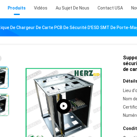
Produits
Vidéos
Au Sujet De Nous
Contact USA
No
tique De Chargeur De Carte PCB De Sécurité D'ESD SMT De Porte-Ma
Suppo
sécur
de ca
Détails
Lieu d'o
Nom de
Certifi
Numéro
Condit