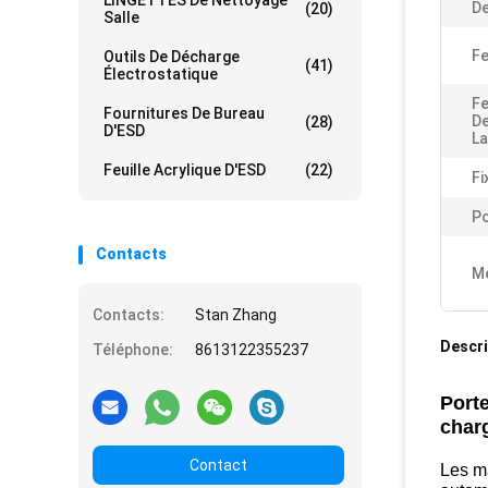
LINGETTES De Nettoyage
De
(20)
Salle
Fe
Outils De Décharge
(41)
Électrostatique
Fe
Fournitures De Bureau
De
(28)
D'ESD
La
Feuille Acrylique D'ESD
(22)
Fi
Po
Contacts
Me
Contacts:
Stan Zhang
Descri
Téléphone:
8613122355237
Porte
char
Contact
Les ma