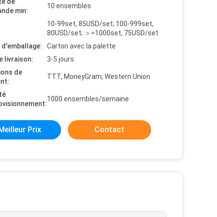
té de
10 ensembles
nde min:
10-99set, 85USD/set; 100-999set,
80USD/set; ＞=1000set, 75USD/set
s d'emballage:
Carton avec la palette
e livraison:
3-5 jours
ions de
TTT, MoneyGram, Western Union
nt:
té
1000 ensembles/semaine
ovisionnement:
Meilleur Prix
Contact