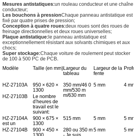
Mesures antistatiques:
un rouleau conducteur et une chaîne
conducteur;
Les bouchons à pression
Chaque panneau antistatique est
fixé par quatre prises de pression;
Conception à quatre roues:
deux roues sont des roues de
freinage directionnelles et deux roues universelles;
Plaque antistatique:
le panneau antistatique est
exceptionnellement résistant aux solvants chimiques et aux
chocs;
Super stockage:
Chaque voiture de roulement peut stocker
de 100 à 500 PC de PCB.
Modèle
Taille (en mm)
Largeur du
Largeur de la
Profo
tableau
fente
HZ-27103A
950 × 620 ×
350 mm/46 0
5 mm
4 mm
1300
mm/530 m
m/630 mm
HZ-27103B
Le nombre
d'heures de
travail est le
suivant:
HZ-27104A
900 × 675 ×
515 mm
5 mm
5 mm
est un
1300
HZ-27104B
900 × 450 ×
280 ou 350 m
5 mm
5 mm
1300
- Je suis