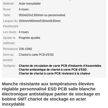
Matériel:
Acier inoxydable
Roue:
4 roues
Taille:
950x620x1300mm ou personnalisé
Largeur du
350mm/460mm/530mm/630mm
Flashboard:
Les roues:
4 roues
Ajuster la
Poignée ajustée
méthode:
Résistance:
106-109Ω
Nom du
Chariot à carte PCB d'ESD
produit:
Chariot de circulation de carte PCB d'industrie d'Assemblée
Surligner:
,
Chariot antistatique de chariot à carte PCB d'ESD
,
Chariot de chariot à carte PCB résistant à la chaleur
Manche résistante aux températures élevées
réglable personnalisé ESD PCB salle blanche
électronique antistatique panier de stockage en
bobine SMT chariot de stockage en acier
inoxydable