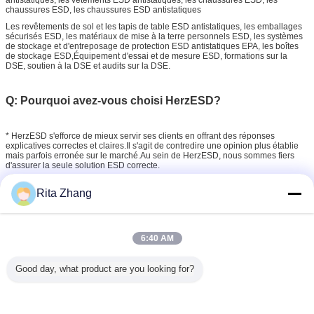
chaussures ESD, les chaussures ESD antistatiques
Les revêtements de sol et les tapis de table ESD antistatiques, les emballages
sécurisés ESD, les matériaux de mise à la terre personnels ESD, les systèmes
de stockage et d'entreposage de protection ESD antistatiques EPA, les boîtes
de stockage ESD,Équipement d'essai et de mesure ESD, formations sur la
DSE, soutien à la DSE et audits sur la DSE.
Q: Pourquoi avez-vous choisi HerzESD?
* HerzESD s'efforce de mieux servir ses clients en offrant des réponses
explicatives correctes et claires.Il s'agit de contredire une opinion plus établie
mais parfois erronée sur le marché.Au sein de HerzESD, nous sommes fiers
d'assurer la seule solution ESD correcte.
* Pour poursuivre cette vision, nous avons besoin de fabricants et de
Rita Zhang
fournisseurs fiables de dispositifs ESD sur lesquels nous pouvons toujours
compter.Nous restons forts et vigilants en ce qui concerne les améliorations
possibles ou de nouvelles solutions dans la lutte et le contrôle de l'électricité
statique.
6:40 AM
Porte-magazines de SMT
Étiquettes:
,
Porte-magazines de carte PCB
porte-magazines réglable
Good day, what product are you looking for?
,