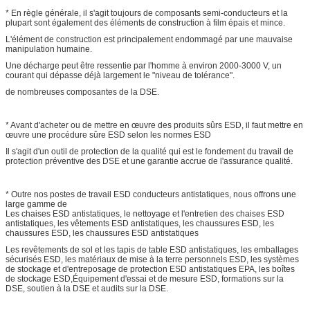
* En règle générale, il s'agit toujours de composants semi-conducteurs et la
plupart sont également des éléments de construction à film épais et mince.
L'élément de construction est principalement endommagé par une mauvaise
manipulation humaine.
Une décharge peut être ressentie par l'homme à environ 2000-3000 V, un
courant qui dépasse déjà largement le "niveau de tolérance".
de nombreuses composantes de la DSE.
* Avant d'acheter ou de mettre en œuvre des produits sûrs ESD, il faut mettre en
œuvre une procédure sûre ESD selon les normes ESD
Il s'agit d'un outil de protection de la qualité qui est le fondement du travail de
protection préventive des DSE et une garantie accrue de l'assurance qualité.
* Outre nos postes de travail ESD conducteurs antistatiques, nous offrons une
large gamme de
Les chaises ESD antistatiques, le nettoyage et l'entretien des chaises ESD
antistatiques, les vêtements ESD antistatiques, les chaussures ESD, les
chaussures ESD, les chaussures ESD antistatiques
Les revêtements de sol et les tapis de table ESD antistatiques, les emballages
sécurisés ESD, les matériaux de mise à la terre personnels ESD, les systèmes
de stockage et d'entreposage de protection ESD antistatiques EPA, les boîtes
de stockage ESD,Équipement d'essai et de mesure ESD, formations sur la
DSE, soutien à la DSE et audits sur la DSE.