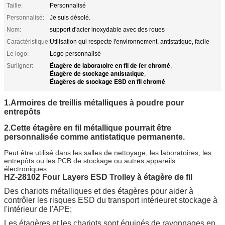
Taille:
Personnalisé
Personnalisé:
Je suis désolé.
Nom:
support d'acier inoxydable avec des roues
Caractéristique:
Utilisation qui respecte l'environnement, antistatique, facile
Le logo:
Logo personnalisé
Étagère de laboratoire en fil de fer chromé
Surligner:
,
Étagère de stockage antistatique
,
Étagères de stockage ESD en fil chromé
1.Armoires de treillis métalliques à poudre pour
entrepôts
2.
Cette étagère en fil métallique pourrait être
personnalisée comme antistatique permanente.
Peut être utilisé dans les salles de nettoyage, les laboratoires, les
entrepôts ou les PCB de stockage ou autres appareils
électroniques.
HZ-28102 Four Layers ESD Trolley à étagère de fil
Des chariots métalliques et des étagères pour aider à
contrôler les risques ESD du transport intérieur
et stockage à
l'intérieur de l'APE;
Les étagères et les chariots sont équipés de rayonnages en