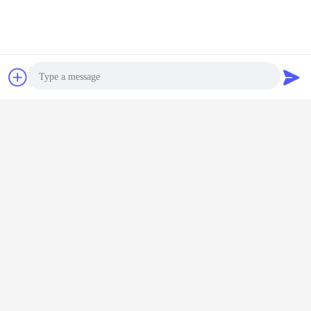
Contact
Demande de
soumission
Photo
Video Call
Audio Call