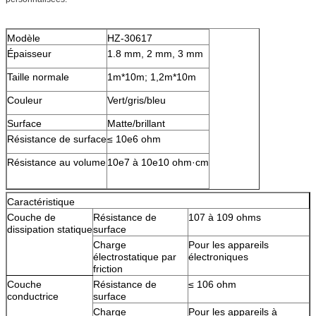
Modèle
HZ-30617
Épaisseur
1.8 mm, 2 mm, 3 mm
Taille normale
1m*10m; 1,2m*10m
Couleur
Vert/gris/bleu
Surface
Matte/brillant
Résistance de surface
≤ 10e6 ohm
Résistance au volume
10e7 à 10e10 ohm·cm
Caractéristique
Couche de
Résistance de
107 à 109 ohms
dissipation statique
surface
Charge
Pour les appareils
électrostatique par
électroniques
friction
Couche
Résistance de
≤ 106 ohm
conductrice
surface
Charge
Pour les appareils à