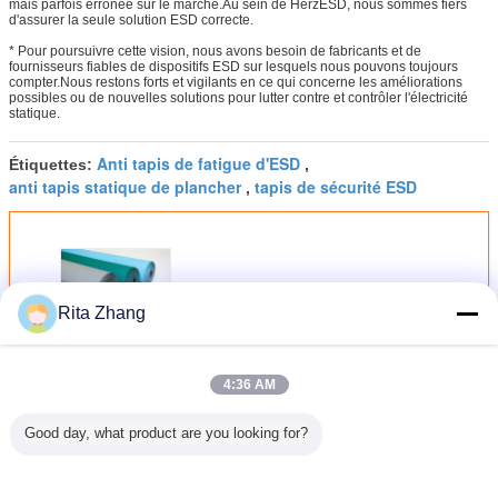
mais parfois erronée sur le marché.Au sein de HerzESD, nous sommes fiers
d'assurer la seule solution ESD correcte.
* Pour poursuivre cette vision, nous avons besoin de fabricants et de
fournisseurs fiables de dispositifs ESD sur lesquels nous pouvons toujours
compter.Nous restons forts et vigilants en ce qui concerne les améliorations
possibles ou de nouvelles solutions pour lutter contre et contrôler l'électricité
statique.
Anti tapis de fatigue d'ESD
Étiquettes:
,
anti tapis statique de plancher
tapis de sécurité ESD
,
10e6 - 10e9 ohm ESD Tissu en
Rita Zhang
caoutchouc en rouleau 1m / 1,2m
Largeur Tissu antistatique
Continuer
4:36 AM
Good day, what product are you looking for?
Tapis de caoutchouc ESD
Plus