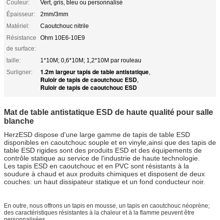
Couleur:
Vert, gris, bleu ou personnalisé
Épaisseur:
2mm/3mm
Matériel:
Caoutchouc nitrile
Résistance
Ohm 10E6-10E9
de surface:
taille:
1*10M; 0,6*10M; 1,2*10M par rouleau
1.2m largeur tapis de table antistatique
Surligner:
,
Ruloir de tapis de caoutchouc ESD
,
Ruloir de tapis de caoutchouc ESD
Mat de table antistatique ESD de haute qualité pour salle
blanche
HerzESD dispose d'une large gamme de tapis de table ESD
disponibles en caoutchouc souple et en vinyle,ainsi que des tapis de
table ESD rigides sont des produits ESD et des équipements de
contrôle statique au service de l'industrie de haute technologie.
Les tapis ESD en caoutchouc et en PVC sont résistants à la
soudure à chaud et aux produits chimiques et disposent de deux
couches: un haut dissipateur statique et un fond conducteur noir.
En outre, nous offrons un tapis en mousse, un tapis en caoutchouc néoprène;
des caractéristiques résistantes à la chaleur et à la flamme peuvent être
personnalisées.