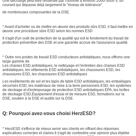
Une décharge peut être ressentie par l'homme à environ 2000-3000 V, un
courant qui dépasse déjà largement le "niveau de tolérance".
de nombreuses composantes de la DSE.
* Avant d'acheter ou de mettre en œuvre des produits sûrs ESD, il faut mettre en
œuvre une procédure sûre ESD selon les normes ESD
Il s'agit d'un outil de protection de la qualité qui est le fondement du travail de
protection préventive des DSE et une garantie accrue de l'assurance qualité.
* Outre nos postes de travail ESD conducteurs antistatiques, nous offrons une
large gamme de
Les chaises ESD antistatiques, le nettoyage et l'entretien des chaises ESD
antistatiques, les vêtements ESD antistatiques, les chaussures ESD, les
chaussures ESD, les chaussures ESD antistatiques
Les revêtements de sol et les tapis de table ESD antistatiques, les emballages
sécurisés ESD, les matériaux de mise à la terre personnels ESD, les systèmes
de stockage et d'entreposage de protection ESD antistatiques EPA, les boîtes
de stockage ESD,Équipement d'essai et de mesure ESD, formations sur la
DSE, soutien à la DSE et audits sur la DSE.
Q: Pourquoi avez-vous choisi HerzESD?
* HerzESD s'efforce de mieux servir ses clients en offrant des réponses
explicatives correctes et claires.Il s'agit de contredire une opinion plus établie