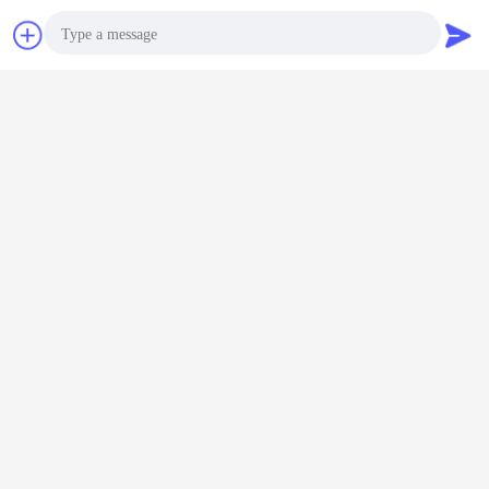
Contact
Demande de
soumission
Photo
Video Call
Audio Call