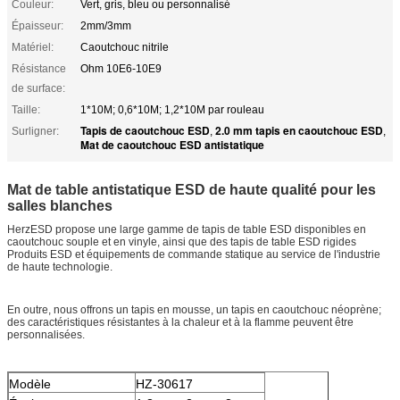
Couleur:
Vert, gris, bleu ou personnalisé
Épaisseur:
2mm/3mm
Matériel:
Caoutchouc nitrile
Résistance
Ohm 10E6-10E9
de surface:
Taille:
1*10M; 0,6*10M; 1,2*10M par rouleau
Tapis de caoutchouc ESD
2.0 mm tapis en caoutchouc ESD
Surligner:
,
,
Mat de caoutchouc ESD antistatique
Mat de table antistatique ESD de haute qualité pour les
salles blanches
HerzESD propose une large gamme de tapis de table ESD disponibles en
caoutchouc souple et en vinyle, ainsi que des tapis de table ESD rigides
Produits ESD et équipements de commande statique au service de l'industrie
de haute technologie.
En outre, nous offrons un tapis en mousse, un tapis en caoutchouc néoprène;
des caractéristiques résistantes à la chaleur et à la flamme peuvent être
personnalisées.
Modèle
HZ-30617