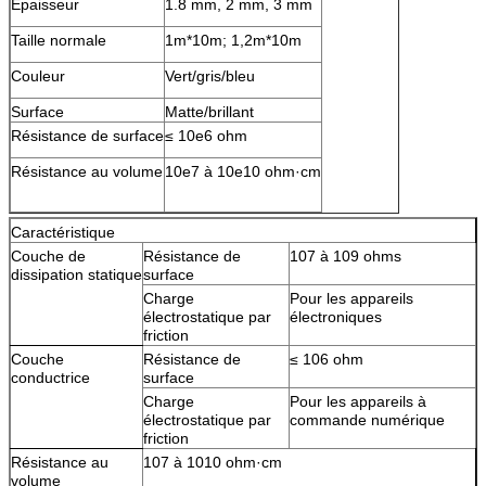
Épaisseur
1.8 mm, 2 mm, 3 mm
Taille normale
1m*10m; 1,2m*10m
Couleur
Vert/gris/bleu
Surface
Matte/brillant
Résistance de surface
≤ 10e6 ohm
Résistance au volume
10e7 à 10e10 ohm·cm
Caractéristique
Couche de
Résistance de
107 à 109 ohms
dissipation statique
surface
Charge
Pour les appareils
électrostatique par
électroniques
friction
Couche
Résistance de
≤ 106 ohm
conductrice
surface
Charge
Pour les appareils à
électrostatique par
commande numérique
friction
Résistance au
107 à 1010 ohm·cm
volume