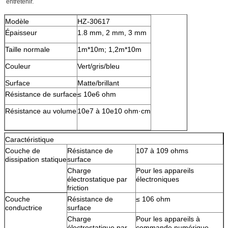
entretenir.
Modèle
HZ-30617
Épaisseur
1.8 mm, 2 mm, 3 mm
Taille normale
1m*10m; 1,2m*10m
Couleur
Vert/gris/bleu
Surface
Matte/brillant
Résistance de surface
≤ 10e6 ohm
Résistance au volume
10e7 à 10e10 ohm·cm
Caractéristique
Couche de
Résistance de
107 à 109 ohms
dissipation statique
surface
Charge
Pour les appareils
électrostatique par
électroniques
friction
Couche
Résistance de
≤ 106 ohm
conductrice
surface
Charge
Pour les appareils à
électrostatique par
commande numérique