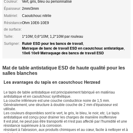
Couleur:
Vert, gris, bleu ou personnalisé
Épaisseur:
2mm/3mm
Matériel:
Caoutchouc nitrile
Résistance
Ohm 10E6-10E9
de surface:
Taille:
1*10M; 0,6*10M; 1,2*10M par rouleau
Ruloir ESD pour les bancs de travail
Surligner:
,
Matraque de banc de travail ESD en caoutchouc antistatique
,
10e6 10e9 Matraquage des bancs de travail ESD
Mat de table antistatique ESD de haute qualité pour les
salles blanches
Les avantages du tapis en caoutchouc Herzesd
Le tapis de table antistatique est principalement fabriqué en matériau
antistatique et en caoutchouc synthétique.
La couche inférieure est une couche conductrice noire de 1,5 mm.
Généralement, une structure à double couche de 2 mm d'épaisseur est
utilisée.
Les couleurs disponibles sont le vert, le gris, le bleu, le noir, etc. Le tapis
antistatique est conçu pour drainer les charges de manière inoffensive
Il est plat, ne peut pas être transporté et n'est pas affecté par l'humidité et une
résistance supérieure à la corrosion.
résistant à l'abrasion, aux produits chimiques et au cœur, facile à nettoyer et à