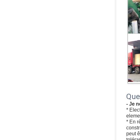
Que
- Je 
* Elec
elemen
* En r
constr
peut ê
tolér