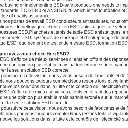
ore buying or implementing ESD-safe products one needs to imp
tandards IEC 61340 or ANSI S2020 which is the foundation of E
tee of quality assurance.
re nos postes de travail ESD conducteurs antistatiques, nous 
atiques, de nettoyage et d'entretien ESD antistatiques, de vêt
aussures ESD.Planchers et tapis de table ESD antistatiques, e
personnels ESD, systèmes de stockage et d'entreposage de prot
age ESD, équipement de test et de mesure ESD, formation ESD,
uoi avez-vous choisi HerzESD?
ESD s'efforce de mieux servir ses clients en offrant des réponses
dire une opinion plus établie mais parfois erronée sur le mar
rer la seule solution ESD correcte.
 poursuivre cette vision, nous avons besoin de fabricants et de 
ls nous pouvons toujours compter.Nous restons forts et vigilant
nouvelles solutions dans la lutte et le contrôle de l'électricité sta
ESD s'efforce de mieux servir ses clients en offrant des réponses
dire une opinion plus établie mais parfois erronée sur le mar
rer la seule solution ESD correcte.
 poursuivre cette vision, nous avons besoin de fabricants et de 
ls nous pouvons toujours compter.Nous restons forts et vigilant
nouvelles solutions dans la lutte et le contrôle de l'électricité sta