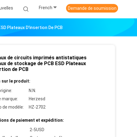
French
uvelles
Demande de soumission
ESD Plateaux D'insertion De PCB
ux de circuits imprimés antistatiques
aux de stockage de PCB ESD Plateaux
ertion de PCB
 sur le produit:
rigine:
N.N.
 marque:
Herzesd
 de modèle:
HZ-2702
ions de paiement et expédition:
2-5USD