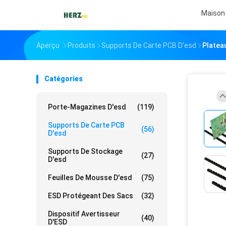
Maison
Aperçu
Produits
Supports De Carte PCB D'esd
Platea
Catégories
Porte-Magazines D'esd
(119)
Supports De Carte PCB
(56)
D'esd
Supports De Stockage
(27)
D'esd
Feuilles De Mousse D'esd
(75)
ESD Protégeant Des Sacs
(32)
Dispositif Avertisseur
(40)
D'ESD