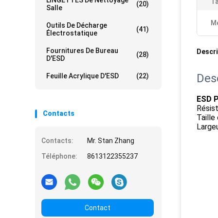
LINGETTES De Nettoyage
Ta
(20)
Salle
Me
Outils De Décharge
(41)
Électrostatique
Fournitures De Bureau
Descri
(28)
D'ESD
Des
Feuille Acrylique D'ESD
(22)
ESD P
Résis
Contacts
Taill
Large
Contacts:
Mr. Stan Zhang
Téléphone:
8613122355237
Contact