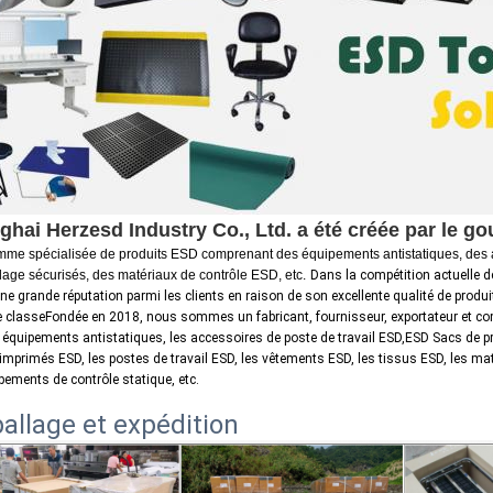
hai Herzesd Industry Co., Ltd. a été créée par le g
me spécialisée de produits ESD comprenant des équipements antistatiques, des a
lage sécurisés, des matériaux de contrôle ESD, etc.
Dans la compétition actuelle d
une grande réputation parmi les clients en raison de son excellente qualité de prod
e classeFondée en 2018, nous sommes un fabricant, fournisseur, exportateur et co
 équipements antistatiques, les accessoires de poste de travail ESD,ESD Sacs de pr
 imprimés ESD, les postes de travail ESD, les vêtements ESD, les tissus ESD, les m
pements de contrôle statique, etc.
allage et expédition