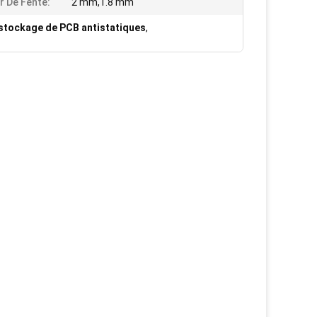
r De Fente:
2 mm,1.8 mm
 stockage de PCB antistatiques
,