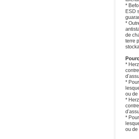
* Bef
ESD s
guaran
* Out
antist
de ch
terre 
stock
Pourq
* Herz
contre
d'assu
* Pour
lesque
ou de 
* Herz
contre
d'assu
* Pour
lesque
ou de 