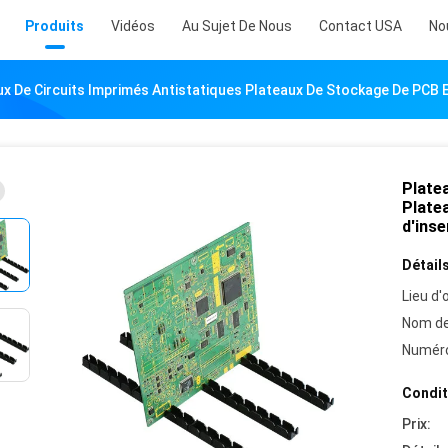
Produits
Vidéos
Au Sujet De Nous
Contact USA
No
ux De Circuits Imprimés Antistatiques Plateaux De Stockage De PCB 
Platea
Plate
d'ins
Détails
Lieu d'o
Nom de
Numéro
Condit
Prix: