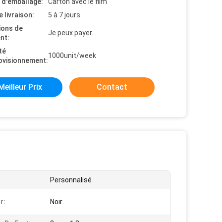
s d'emballage:
Carton avec le film
e livraison:
5 à 7 jours
ions de
Je peux payer.
nt:
té
1000unit/week
ovisionnement:
Meilleur Prix
Contact
Personnalisé
r:
Noir