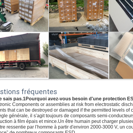
stions fréquentes
ne sais pas.1Pourquoi avez-vous besoin d'une protection E
tronic Components or assemblies at risk from electrostatic dis
ts that can be destroyed or damaged if the permitted levels of 
ègle générale, il s'agit toujours de composants semi-conducteur
uction à film épais et mince.Un être humain peut charger plusi
tre ressentie par l'homme à partir d'environ 2000-3000 V, un co
ance" de nombreux composants ESD.