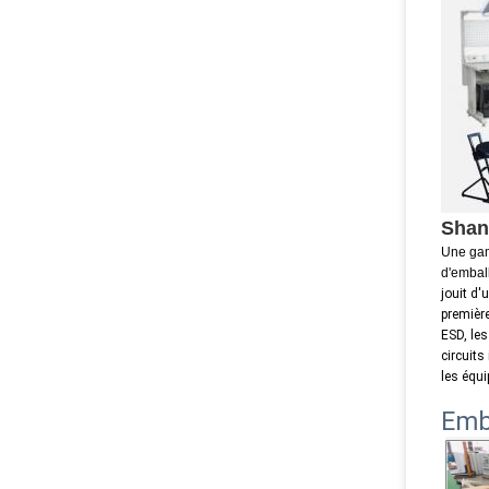
Shang
Une gam
d'embal
jouit d'
premièr
ESD, les
circuits
les équi
Emb