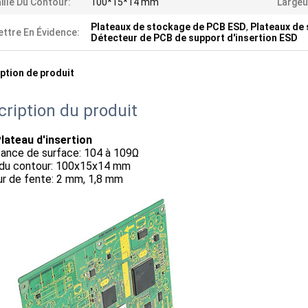
ille Du Contour:
100*15*14 mm
Largeu
Plateaux de stockage de PCB ESD
,
Plateaux de
ttre En Évidence:
Détecteur de PCB de support d'insertion ESD
ption de produit
cription du produit
lateau d'insertion
tance de surface: 104 à 109Ω
e du contour: 100x15x14 mm
ur de fente: 2 mm, 1,8 mm