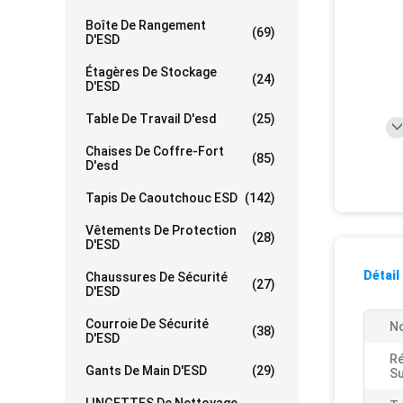
Boîte De Rangement
(69)
D'ESD
Étagères De Stockage
(24)
D'ESD
Table De Travail D'esd
(25)
Chaises De Coffre-Fort
(85)
D'esd
Tapis De Caoutchouc ESD
(142)
Vêtements De Protection
(28)
D'ESD
Détail
Chaussures De Sécurité
(27)
D'ESD
Courroie De Sécurité
N
(38)
D'ESD
Ré
Gants De Main D'ESD
(29)
Su