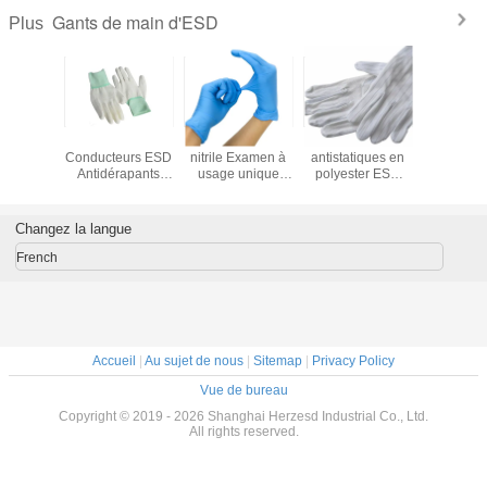
Gants de main d'ESD
Plus
Gants ESD
Gants ESD, gants
Gant de travail
Gan
ergonomiques
antistatiques
ESD blanc
Conducte
offrant un confort
conçus pour la
antistatique avec
Antidéra
et une protection
manipulation sûre
bande de
Gants de 
contre les
des composants
sécurité, adapté
Antistatiq
décharges
électroniques et la
aux salles
Pointe et
Changez la langue
électrostatiques
prévention des
blanches, à
Enduites
pour des tâches
dommages
l'assemblage
French
de précision
électrostatiques
électronique et à
un usage
industriel
Accueil
|
Au sujet de nous
|
Sitemap
|
Privacy Policy
Vue de bureau
Copyright © 2019 - 2026 Shanghai Herzesd Industrial Co., Ltd.
All rights reserved.