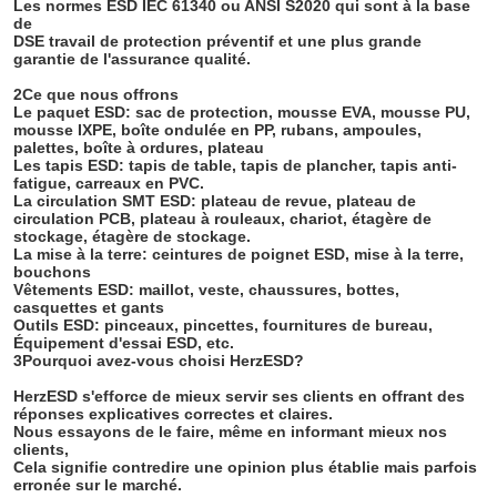
Les normes ESD IEC 61340 ou ANSI S2020 qui sont à la base 
de 

DSE travail de protection préventif et une plus grande 
garantie de l'assurance qualité.

2Ce que nous offrons
SOUMETTRE
Le paquet ESD: sac de protection, mousse EVA, mousse PU, 
mousse IXPE, boîte ondulée en PP, rubans, ampoules, 
palettes, boîte à ordures, plateau 

Les tapis ESD: tapis de table, tapis de plancher, tapis anti-
fatigue, carreaux en PVC.

La circulation SMT ESD: plateau de revue, plateau de 
circulation PCB, plateau à rouleaux, chariot, étagère de 
stockage, étagère de stockage.

La mise à la terre: ceintures de poignet ESD, mise à la terre, 
bouchons 

Vêtements ESD: maillot, veste, chaussures, bottes, 
casquettes et gants 

Outils ESD: pinceaux, pincettes, fournitures de bureau,

Équipement d'essai ESD, etc.
3Pourquoi avez-vous choisi HerzESD? 

HerzESD s'efforce de mieux servir ses clients en offrant des 
réponses explicatives correctes et claires.

Nous essayons de le faire, même en informant mieux nos 
clients,

Cela signifie contredire une opinion plus établie mais parfois 
erronée sur le marché. 
