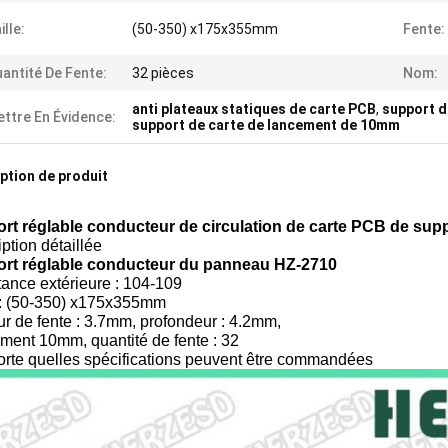
ille:
(50-350) x175x355mm
Fente:
antité De Fente:
32 pièces
Nom:
anti plateaux statiques de carte PCB
,
support d
ttre En Évidence:
support de carte de lancement de 10mm
ption de produit
rt réglable conducteur de circulation de carte PCB de su
ption détaillée
rt réglable conducteur du panneau HZ-2710
ance extérieure : 104-109
e : (50-350) x175x355mm
r de fente : 3.7mm, profondeur : 4.2mm,
ment 10mm, quantité de fente : 32
orte quelles spécifications peuvent être commandées