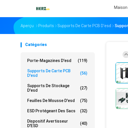
Maison
Aperçu
Produits
Supports De Carte PCB D'esd
Suppor
Catégories
Porte-Magazines D'esd
(119)
Supports De Carte PCB
(56)
D'esd
Supports De Stockage
(27)
D'esd
Feuilles De Mousse D'esd
(75)
ESD Protégeant Des Sacs
(32)
Dispositif Avertisseur
(40)
D'ESD