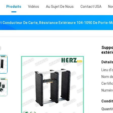
Produits
Vidéos
Au Sujet De Nous
Contact USA
No
t Conducteur De Carte, Résistance Extérieure 104-109Ω De Porte-M
Suppo
extér
Détails
Lieu d'o
Nom de
Certifi
Numéro
Condit
Quanti