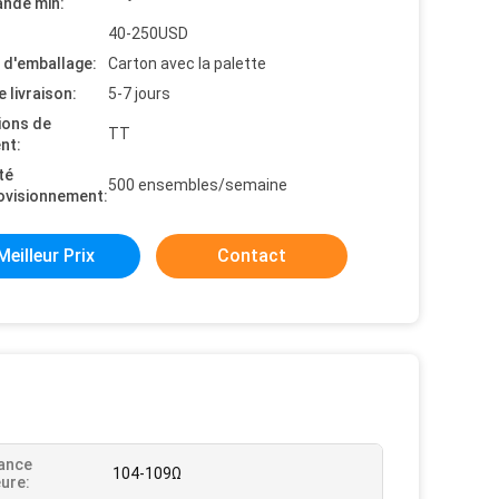
nde min:
40-250USD
s d'emballage:
Carton avec la palette
e livraison:
5-7 jours
ions de
TT
nt:
té
500 ensembles/semaine
ovisionnement:
Meilleur Prix
Contact
ance
104-109Ω
eure: