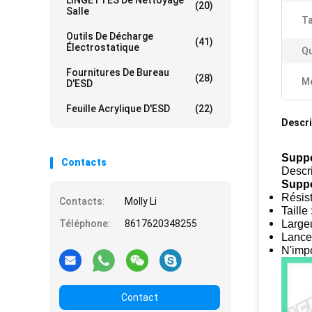
LINGETTES De Nettoyage
(20)
Salle
Ta
Outils De Décharge
(41)
Électrostatique
Qu
Fournitures De Bureau
(28)
Me
D'ESD
Feuille Acrylique D'ESD
(22)
Descri
Suppo
Contacts
Descri
Suppo
Résist
Contacts:
Molly Li
Taill
Téléphone:
8617620348255
Largeu
Lance
N'imp
Contact