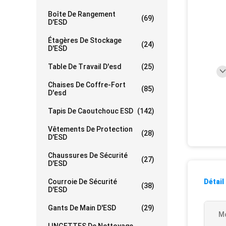
Boîte De Rangement
(69)
D'ESD
Étagères De Stockage
(24)
D'ESD
Table De Travail D'esd
(25)
Chaises De Coffre-Fort
(85)
D'esd
Tapis De Caoutchouc ESD
(142)
Vêtements De Protection
(28)
D'ESD
Chaussures De Sécurité
(27)
D'ESD
Courroie De Sécurité
Détail
(38)
D'ESD
Gants De Main D'ESD
(29)
M