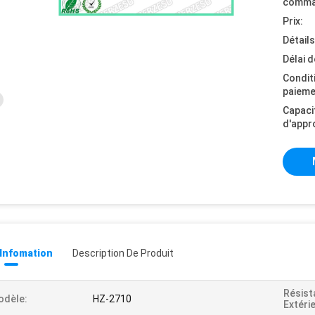
comma
Prix:
Détail
Délai d
Condit
paieme
Capaci
d'appr
 Infomation
Description De Produit
Résist
odèle:
HZ-2710
Extéri