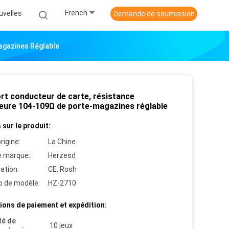
French
uvelles
Demande de soumission
agazines Réglable
rt conducteur de carte, résistance
ieure 104-109Ω de porte-magazines réglable
 sur le produit:
rigine:
La Chine
 marque:
Herzesd
cation:
CE, Rosh
 de modèle:
HZ-2710
ions de paiement et expédition:
té de
10 jeux