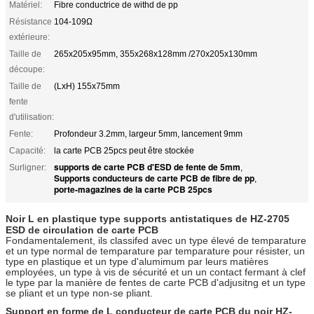
Matériel:
Fibre conductrice de withd de pp
Résistance
104-109Ω
extérieure:
Taille de
265x205x95mm, 355x268x128mm /270x205x130mm
découpe:
Taille de
(LxH) 155x75mm
fente
d'utilisation:
Fente:
Profondeur 3.2mm, largeur 5mm, lancement 9mm
Capacité:
la carte PCB 25pcs peut être stockée
supports de carte PCB d'ESD de fente de 5mm
Surligner:
,
Supports conducteurs de carte PCB de fibre de pp
,
porte-magazines de la carte PCB 25pcs
Noir L en plastique type supports antistatiques de HZ-2705
ESD de circulation de carte PCB
Fondamentalement, ils classifed avec un type élevé de temparature
et un type normal de temparature par temparature pour résister, un
type en plastique et un type d'alumimum par leurs matières
employées, un type à vis de sécurité et un un contact fermant à clef
le type par la manière de fentes de carte PCB d'adjusitng et un type
se pliant et un type non-se pliant.
Support en forme de L conducteur de carte PCB du noir HZ-