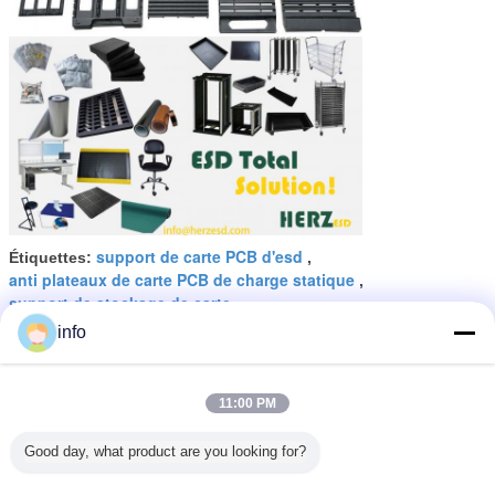
support de carte PCB d'esd
Étiquettes:
,
anti plateaux de carte PCB de charge statique
,
support de stockage de carte
info
11:00 PM
La carte PCB d'ESD conductrice
de fente de la fibre 5mm de RoHS
25pcs pp étire pour le Cleanroom
Good day, what product are you looking for?