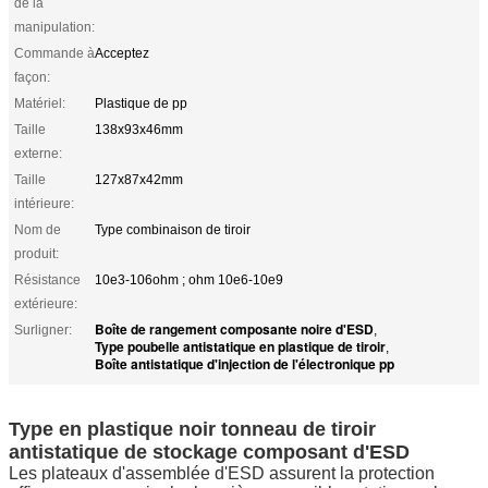
de la
manipulation:
Commande à
Acceptez
façon:
Matériel:
Plastique de pp
Taille
138x93x46mm
externe:
Taille
127x87x42mm
intérieure:
Nom de
Type combinaison de tiroir
produit:
Résistance
10e3-106ohm ; ohm 10e6-10e9
extérieure:
Boîte de rangement composante noire d'ESD
Surligner:
,
Type poubelle antistatique en plastique de tiroir
,
Boîte antistatique d'injection de l'électronique pp
Type en plastique noir tonneau de tiroir
antistatique de stockage composant d'ESD
Les plateaux d'assemblée d'ESD assurent la protection